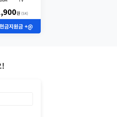
2,900
원
(SK)
 현금지원금 +@
!