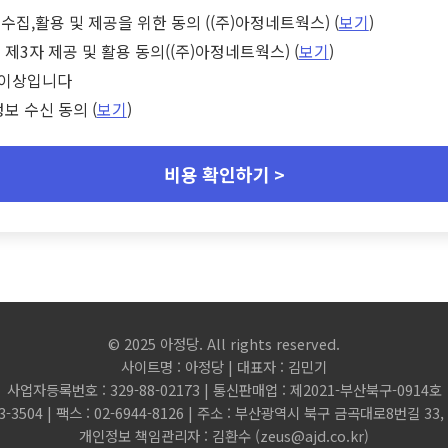
수집,활용 및 제공을 위한 동의 ((주)아정네트웍스) (
보기
)
 제3자 제공 및 활용 동의((주)아정네트웍스) (
보기
)
세 이상입니다
정보 수신 동의 (
보기
)
비용 확인하기 >
© 2025 아정당. All rights reserved.
사이트명 : 아정당 | 대표자 : 김민기
사업자등록번호 : 329-88-02173 | 통신판매업 : 제2021-부산북구-0914호
3-3504 | 팩스 : 02-6944-8126 | 주소 : 부산광역시 북구 금곡대로8번길 3
개인정보 책임관리자 : 김환수 (
zeus@ajd.co.kr
)