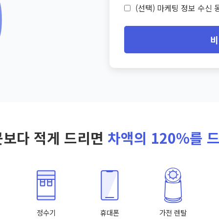
(선택) 마케팅 정보 수신 동
비
곳보다 적게 드리면
차액의 120%를 
정수기
휴대폰
가전 렌탈