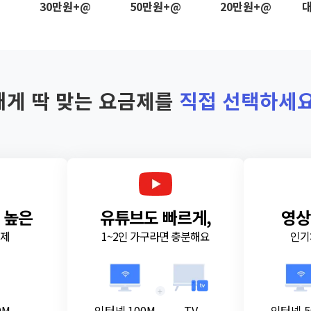
@
30만원+@
50만원+@
20만원+@
대
내게 딱 맞는 요금제를
직접 선택하세요
 높은
유튜브도 빠르게,
영상
금제
1~2인 가구라면 충분해요
인기
+
0M
인터넷 100M
TV
인터넷 5