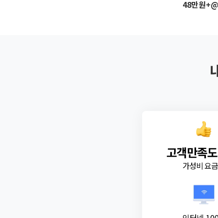
48만원+
고객만족도
가성비 요
인터넷 10