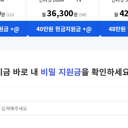
0
36,300
4
원
월
원
월
(LG)
(SK)
원금 +@
40만원 현금지원금 +@
48만원
지금 바로 내
비밀 지원금
을 확인하세요