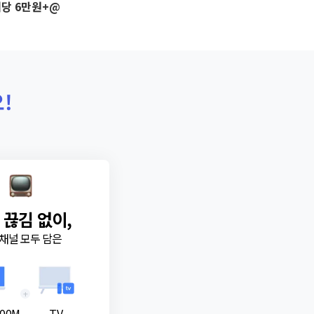
당 6만원+@
!
 끊김 없이,
채널 모두 담은
+
00M
TV