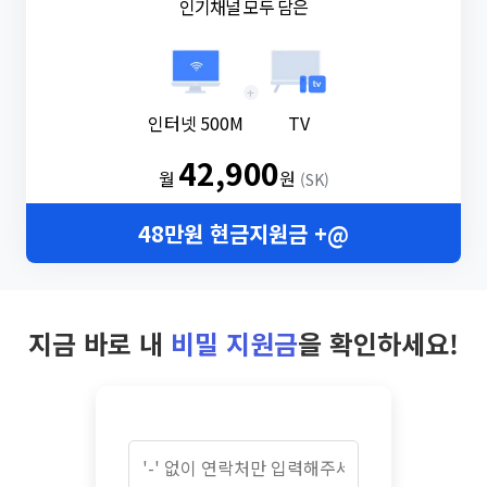
인기채널 모두 담은
+
인터넷 500M
TV
42,900
월
원
(SK)
48만원 현금지원금 +@
지금 바로 내
비밀 지원금
을 확인하세요!