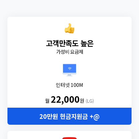
고객만족도 높은
가성비 요금제
인터넷 100M
22,000
월
원
(LG)
20만원 현금지원금 +@