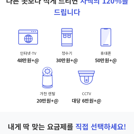
다른 곳보다 적게 드리면
차액의 120%를
드립니다
인터넷·TV
정수기
휴대폰
48만원+@
30만원+@
50만원+@
가전 렌탈
CCTV
20만원+@
대당 6만원+@
내게 딱 맞는 요금제를
직접 선택하세요!