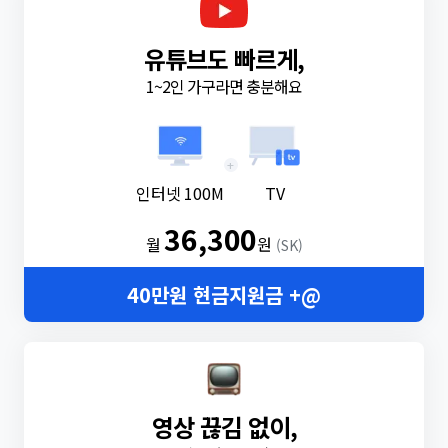
유튜브도 빠르게,
1~2인 가구라면 충분해요
+
인터넷 100M
TV
36,300
월
원
(SK)
40만원 현금지원금 +@
영상 끊김 없이,