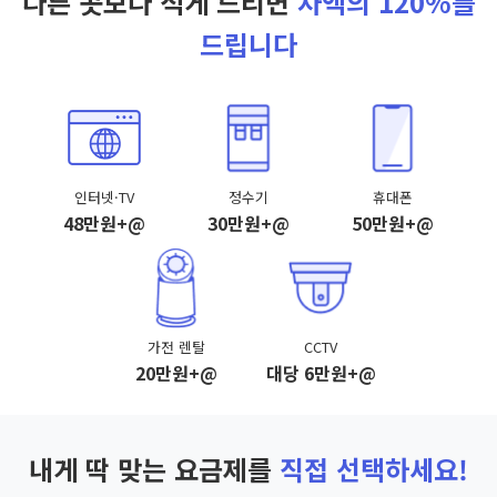
다른 곳보다 적게 드리면
차액의 120%를
드립니다
인터넷·TV
정수기
휴대폰
48만원+@
30만원+@
50만원+@
가전 렌탈
CCTV
20만원+@
대당 6만원+@
내게 딱 맞는 요금제를
직접 선택하세요!