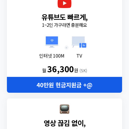
유튜브도 빠르게,
1~2인 가구라면 충분해요
+
인터넷 100M
TV
36,300
월
원
(SK)
40만원 현금지원금 +@
영상 끊김 없이,