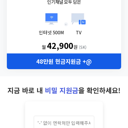
인기채널 모두 담은
+
인터넷 500M
TV
42,900
월
원
(SK)
48만원 현금지원금 +@
지금 바로 내
비밀 지원금
을 확인하세요!