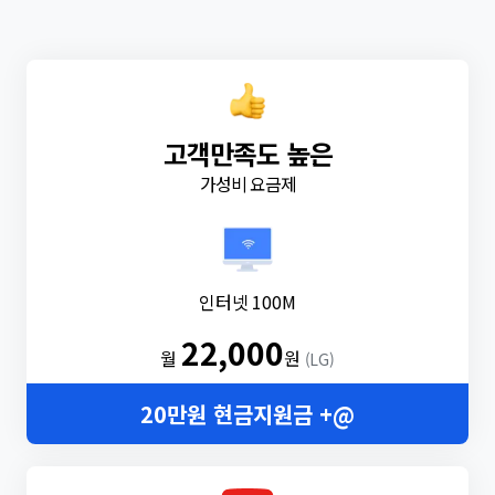
고객만족도 높은
가성비 요금제
인터넷 100M
22,000
월
원
(LG)
20만원 현금지원금 +@