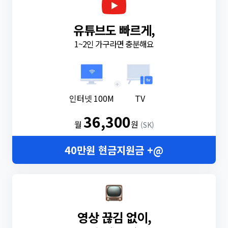
유튜브도 빠르게,
1~2인 가구라면 충분해요
+
인터넷 100M
TV
36,300
월
원
(SK)
40만원 현금지원금 +@
영상 끊김 없이,