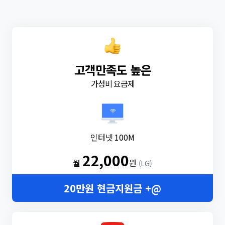
고객만족도 높은
가성비 요금제
인터넷 100M
22,000
월
원
(LG)
20만원 현금지원금 +@