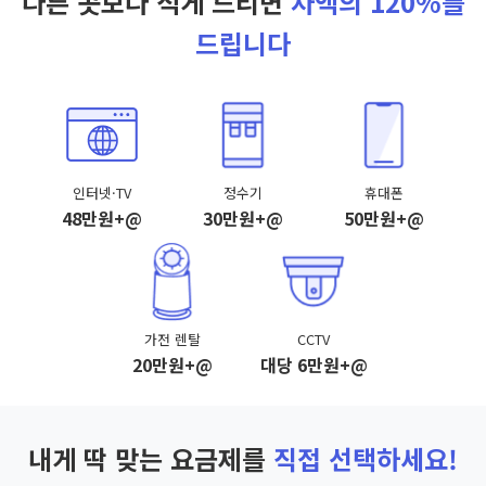
다른 곳보다 적게 드리면
차액의 120%를
드립니다
인터넷·TV
정수기
휴대폰
48만원+@
30만원+@
50만원+@
가전 렌탈
CCTV
20만원+@
대당 6만원+@
내게 딱 맞는 요금제를
직접 선택하세요!