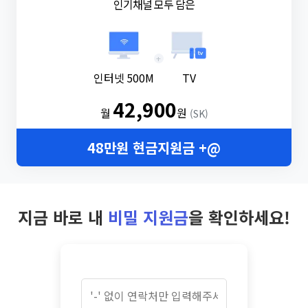
인기채널 모두 담은
+
인터넷 500M
TV
42,900
월
원
(SK)
48만원 현금지원금 +@
지금 바로 내
비밀 지원금
을 확인하세요!