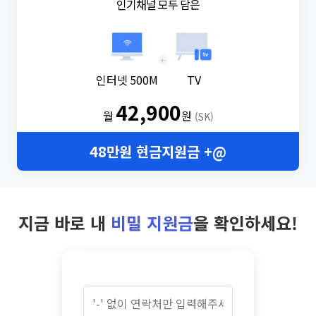
인기채널 모두 담은
+
인터넷 500M
TV
42,900
월
원
(SK)
48만원 현금지원금 +@
지금 바로 내
비밀 지원금
을 확인하세요!