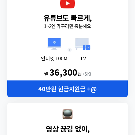
유튜브도 빠르게,
1~2인 가구라면 충분해요
+
인터넷 100M
TV
36,300
월
원
(SK)
40만원 현금지원금 +@
영상 끊김 없이,