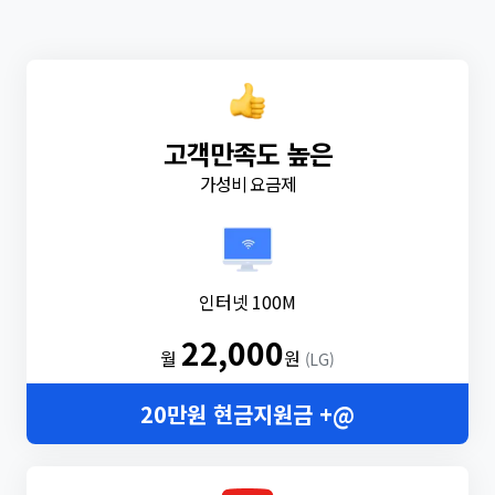
고객만족도 높은
가성비 요금제
인터넷 100M
22,000
월
원
(LG)
20만원 현금지원금 +@