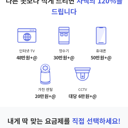
다른 곳보다 적게 드리면
차액의 120%를
드립니다
인터넷·TV
정수기
휴대폰
48만원+@
30만원+@
50만원+@
가전 렌탈
CCTV
20만원+@
대당 6만원+@
내게 딱 맞는 요금제를
직접 선택하세요!