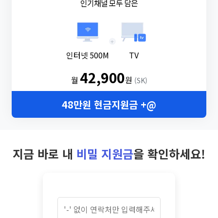
인기채널 모두 담은
+
인터넷 500M
TV
42,900
월
원
(SK)
48만원 현금지원금 +@
지금 바로 내
비밀 지원금
을 확인하세요!