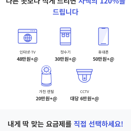
다른 곳보다 적게 드리면
차액의 120%를
드립니다
인터넷·TV
정수기
휴대폰
48만원+@
30만원+@
50만원+@
가전 렌탈
CCTV
20만원+@
대당 6만원+@
내게 딱 맞는 요금제를
직접 선택하세요!