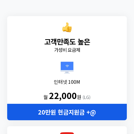
고객만족도 높은
가성비 요금제
인터넷 100M
22,000
월
원
(LG)
20만원 현금지원금 +@