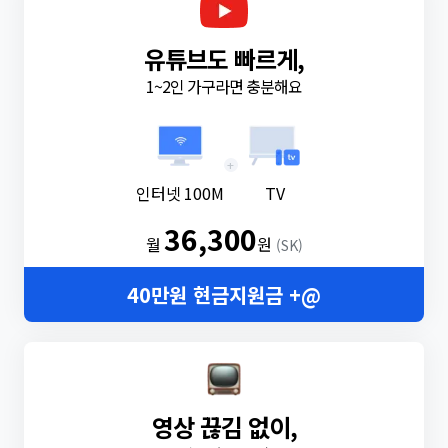
유튜브도 빠르게,
1~2인 가구라면 충분해요
+
인터넷 100M
TV
36,300
월
원
(SK)
40만원 현금지원금 +@
영상 끊김 없이,