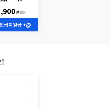
2,900
원
(SK)
 현금지원금 +@
!