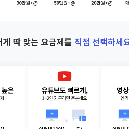
@
30만원+@
50만원+@
20만원+@
대
내게 딱 맞는 요금제를
직접 선택하세요
 높은
유튜브도 빠르게,
영상
금제
1~2인 가구라면 충분해요
인기
+
0M
인터넷 100M
TV
인터넷 5