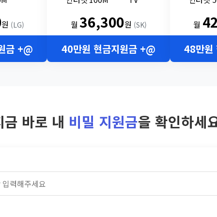
0
36,300
4
원
월
원
월
(LG)
(SK)
원금 +@
40만원 현금지원금 +@
48만원
지금 바로 내
비밀 지원금
을 확인하세요