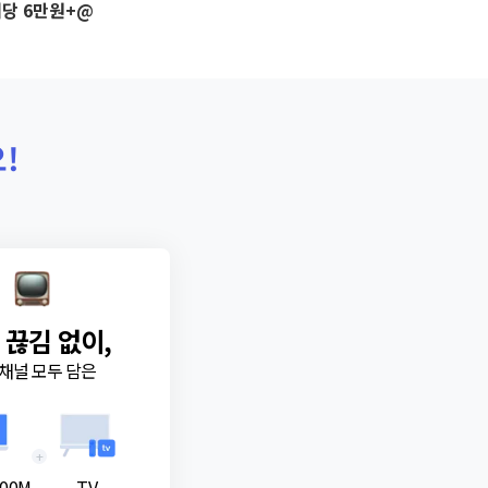
당 6만원+@
!
 끊김 없이,
채널 모두 담은
+
00M
TV