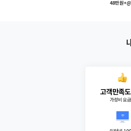
48만원+
고객만족도
가성비 요
인터넷 10