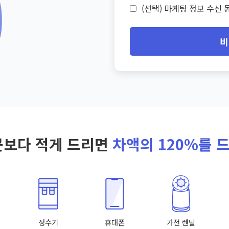
(선택) 마케팅 정보 수신 동
비
곳보다 적게 드리면
차액의 120%를 
정수기
휴대폰
가전 렌탈