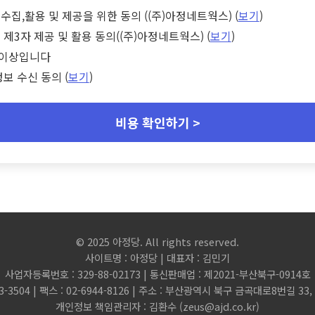
수집,활용 및 제공을 위한 동의 ((주)아정네트웍스) (
보기
)
 제3자 제공 및 활용 동의((주)아정네트웍스) (
보기
)
세 이상입니다
정보 수신 동의 (
보기
)
비용 확인하기 >
© 2025 아정당. All rights reserved.
사이트명 : 아정당 | 대표자 : 김민기
사업자등록번호 : 329-88-02173 | 통신판매업 : 제2021-부산북구-0914호
3-3504 | 팩스 : 02-6944-8126 | 주소 : 부산광역시 북구 금곡대로8번길 3
개인정보 책임관리자 : 김환수 (
zeus@ajd.co.kr
)