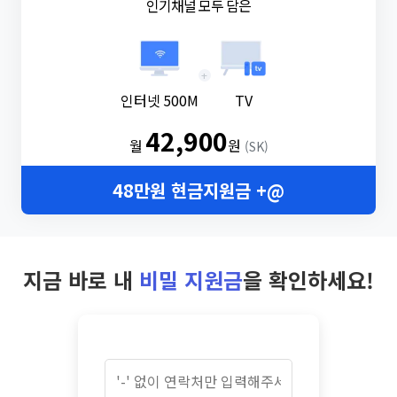
인기채널 모두 담은
+
인터넷 500M
TV
42,900
월
원
(SK)
48만원 현금지원금 +@
지금 바로 내
비밀 지원금
을 확인하세요!