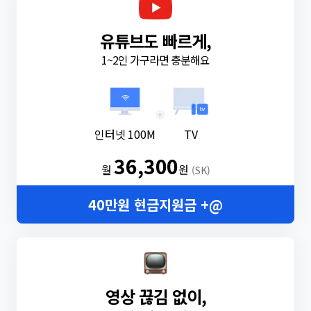
유튜브도 빠르게,
1~2인 가구라면 충분해요
+
인터넷 100M
TV
36,300
월
원
(SK)
40만원 현금지원금 +@
영상 끊김 없이,