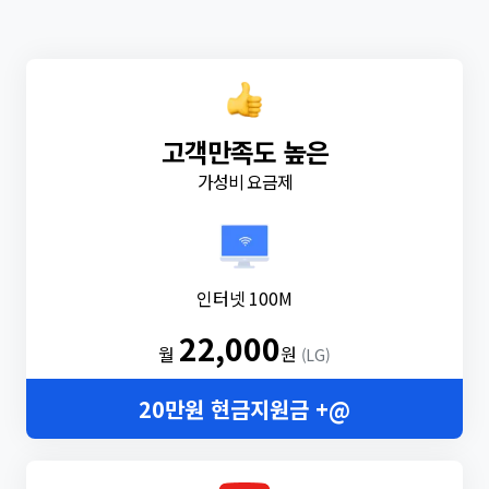
고객만족도 높은
가성비 요금제
인터넷 100M
22,000
월
원
(LG)
20만원 현금지원금 +@