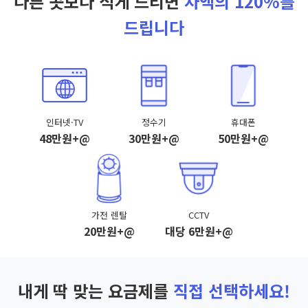
다른 곳보다 적게 드리면
차액의 120%를
드립니다
인터넷·TV
정수기
휴대폰
48만원+@
30만원+@
50만원+@
가전 렌탈
CCTV
20만원+@
대당 6만원+@
내게 딱 맞는 요금제를
직접 선택하세요!