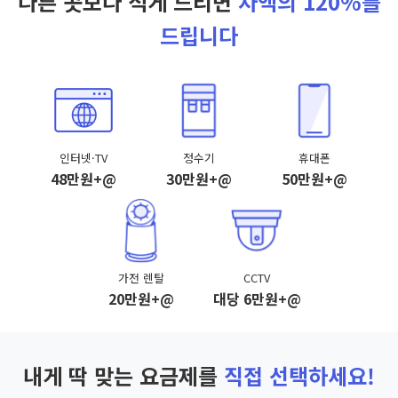
다른 곳보다 적게 드리면
차액의 120%를
드립니다
인터넷·TV
정수기
휴대폰
48만원+@
30만원+@
50만원+@
가전 렌탈
CCTV
20만원+@
대당 6만원+@
내게 딱 맞는 요금제를
직접 선택하세요!