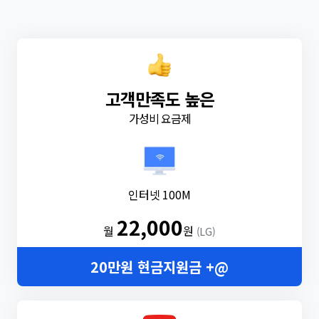
고객만족도 높은
가성비 요금제
인터넷 100M
22,000
월
원
(LG)
20만원 현금지원금 +@