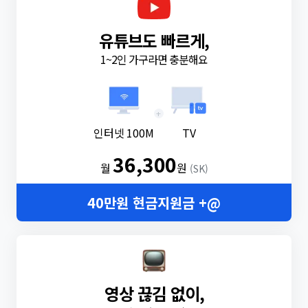
유튜브도 빠르게,
1~2인 가구라면 충분해요
+
인터넷 100M
TV
36,300
월
원
(SK)
40만원 현금지원금 +@
영상 끊김 없이,