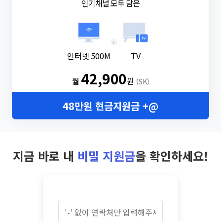
인기채널 모두 담은
+
인터넷 500M
TV
42,900
월
원
(SK)
48만원 현금지원금 +@
지금 바로 내
비밀 지원금
을 확인하세요!