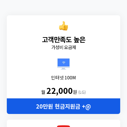
고객만족도 높은
가성비 요금제
인터넷 100M
22,000
월
원
(LG)
20만원 현금지원금 +@