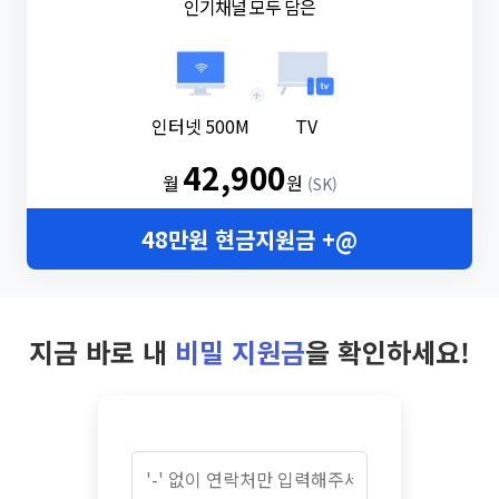
인기채널 모두 담은
+
인터넷 500M
TV
42,900
월
원
(SK)
48만원 현금지원금 +@
지금 바로 내
비밀 지원금
을 확인하세요!