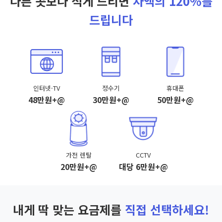
다른 곳보다 적게 드리면
차액의 120%를
드립니다
인터넷·TV
정수기
휴대폰
48만원+@
30만원+@
50만원+@
가전 렌탈
CCTV
20만원+@
대당 6만원+@
내게 딱 맞는 요금제를
직접 선택하세요!