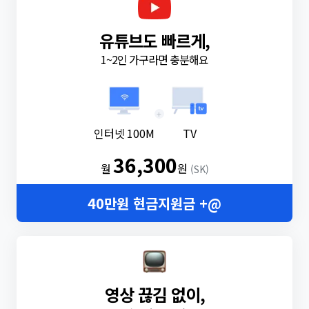
유튜브도 빠르게,
1~2인 가구라면 충분해요
+
인터넷 100M
TV
36,300
월
원
(SK)
40만원 현금지원금 +@
영상 끊김 없이,