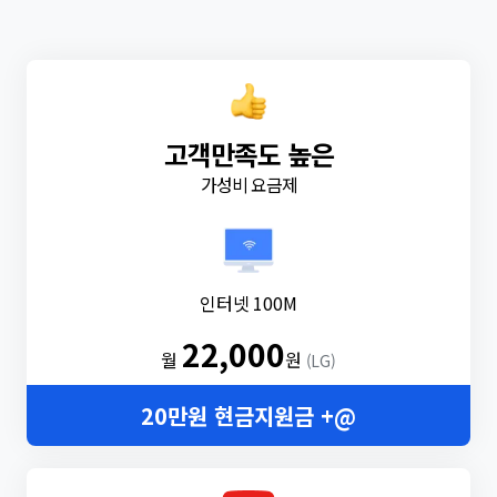
고객만족도 높은
가성비 요금제
인터넷 100M
22,000
월
원
(LG)
20만원 현금지원금 +@