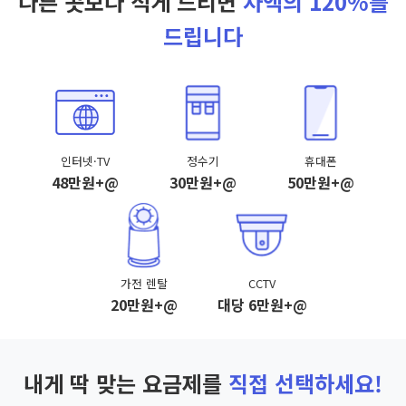
다른 곳보다 적게 드리면
차액의 120%를
드립니다
인터넷·TV
정수기
휴대폰
48만원+@
30만원+@
50만원+@
가전 렌탈
CCTV
20만원+@
대당 6만원+@
내게 딱 맞는 요금제를
직접 선택하세요!