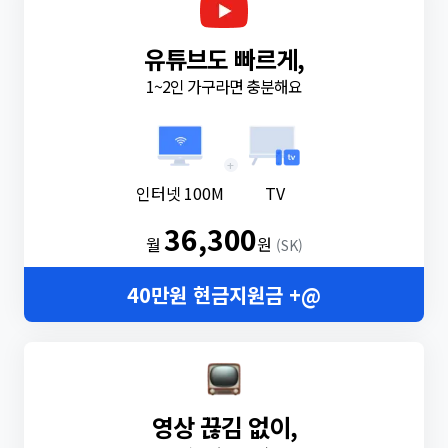
유튜브도 빠르게,
1~2인 가구라면 충분해요
+
인터넷 100M
TV
36,300
월
원
(SK)
40만원 현금지원금 +@
영상 끊김 없이,