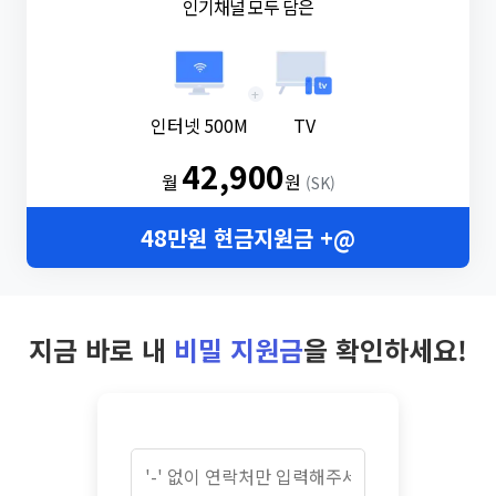
인기채널 모두 담은
+
인터넷 500M
TV
42,900
월
원
(SK)
48만원 현금지원금 +@
지금 바로 내
비밀 지원금
을 확인하세요!