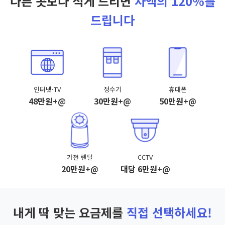
다른 곳보다 적게 드리면
차액의 120%를
드립니다
인터넷·TV
정수기
휴대폰
48만원+@
30만원+@
50만원+@
가전 렌탈
CCTV
20만원+@
대당 6만원+@
내게 딱 맞는 요금제를
직접 선택하세요!