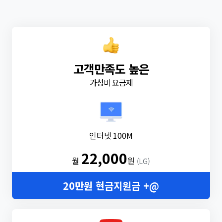
고객만족도 높은
가성비 요금제
인터넷 100M
22,000
월
원
(LG)
20만원 현금지원금 +@