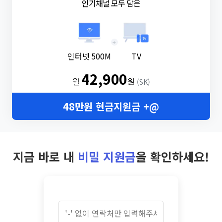
인기채널 모두 담은
+
인터넷 500M
TV
42,900
월
원
(SK)
48만원 현금지원금 +@
지금 바로 내
비밀 지원금
을 확인하세요!