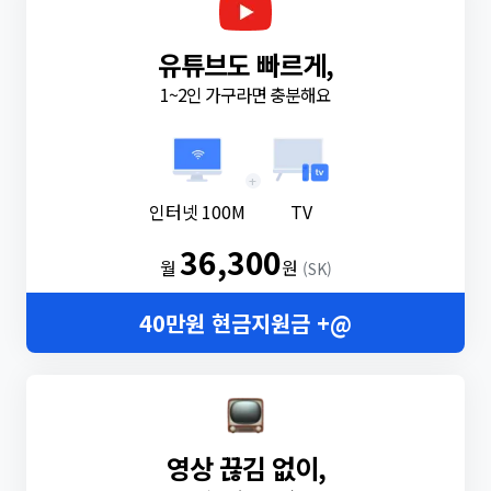
유튜브도 빠르게,
1~2인 가구라면 충분해요
+
인터넷 100M
TV
36,300
월
원
(SK)
40만원 현금지원금 +@
영상 끊김 없이,