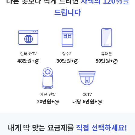
다른 곳보다 적게 드리면
차액의 120%를
드립니다
인터넷·TV
정수기
휴대폰
48만원+@
30만원+@
50만원+@
가전 렌탈
CCTV
20만원+@
대당 6만원+@
내게 딱 맞는 요금제를
직접 선택하세요!