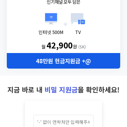
인기채널 모두 담은
+
인터넷 500M
TV
42,900
월
원
(SK)
48만원 현금지원금 +@
지금 바로 내
비밀 지원금
을 확인하세요!