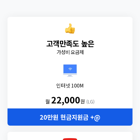
고객만족도 높은
가성비 요금제
인터넷 100M
22,000
월
원
(LG)
20만원 현금지원금 +@