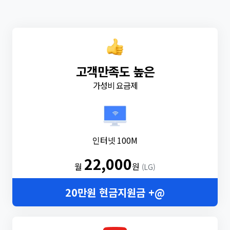
고객만족도 높은
가성비 요금제
인터넷 100M
22,000
월
원
(LG)
20만원 현금지원금 +@