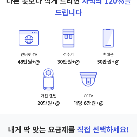
다른 곳보다 적게 드리면
차액의 120%를
드립니다
인터넷·TV
정수기
휴대폰
48만원+@
30만원+@
50만원+@
가전 렌탈
CCTV
20만원+@
대당 6만원+@
내게 딱 맞는 요금제를
직접 선택하세요!