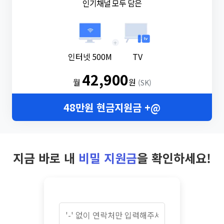
인기채널 모두 담은
+
인터넷 500M
TV
42,900
월
원
(SK)
48만원 현금지원금 +@
지금 바로 내
비밀 지원금
을 확인하세요!