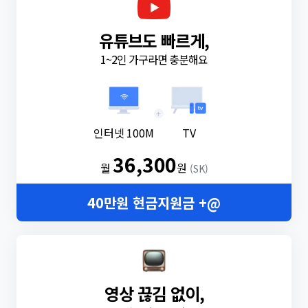
유튜브도 빠르게,
1~2인 가구라면 충분해요
+
인터넷 100M
TV
36,300
월
원
(SK)
40만원 현금지원금 +@
영상 끊김 없이,