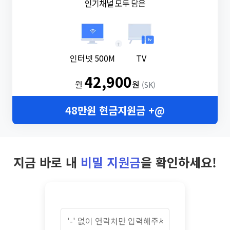
인기채널 모두 담은
+
인터넷 500M
TV
42,900
월
원
(SK)
48만원 현금지원금 +@
지금 바로 내
비밀 지원금
을 확인하세요!