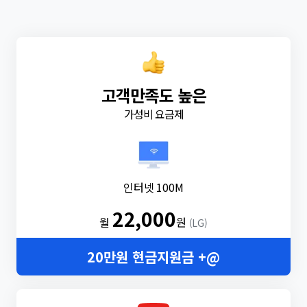
고객만족도 높은
가성비 요금제
인터넷 100M
22,000
월
원
(LG)
20만원 현금지원금 +@