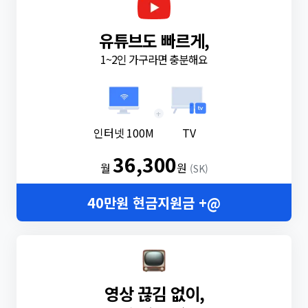
유튜브도 빠르게,
1~2인 가구라면 충분해요
+
인터넷 100M
TV
36,300
월
원
(SK)
40만원 현금지원금 +@
영상 끊김 없이,