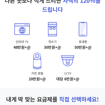
다른 곳보다 적게 드리면
차액의 120%를
드립니다
인터넷·TV
정수기
휴대폰
48만원+@
30만원+@
50만원+@
가전 렌탈
CCTV
20만원+@
대당 6만원+@
내게 딱 맞는 요금제를
직접 선택하세요!