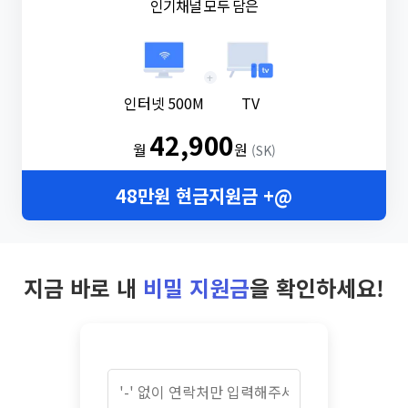
인기채널 모두 담은
+
인터넷 500M
TV
42,900
월
원
(SK)
48만원 현금지원금 +@
지금 바로 내
비밀 지원금
을 확인하세요!