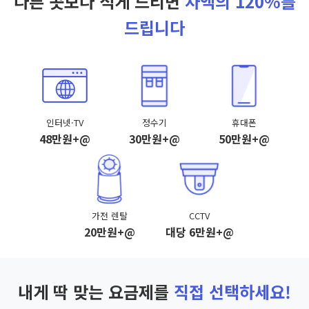
다른 곳보다 적게 드리면
차액의 120%를
드립니다
인터넷·TV
정수기
휴대폰
48만원+@
30만원+@
50만원+@
가전 렌탈
CCTV
20만원+@
대당 6만원+@
내게 딱 맞는 요금제를
직접 선택하세요!