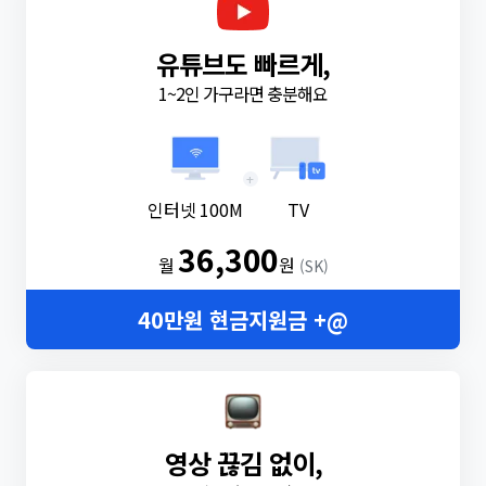
유튜브도 빠르게,
1~2인 가구라면 충분해요
+
인터넷 100M
TV
36,300
월
원
(SK)
40만원 현금지원금 +@
영상 끊김 없이,