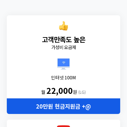
고객만족도 높은
가성비 요금제
인터넷 100M
22,000
월
원
(LG)
20만원 현금지원금 +@