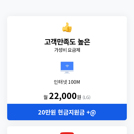
고객만족도 높은
가성비 요금제
인터넷 100M
22,000
월
원
(LG)
20만원 현금지원금 +@