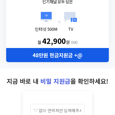
인기채널 모두 담은
+
인터넷 500M
TV
42,900
월
원
(SK)
48만원 현금지원금 +@
지금 바로 내
비밀 지원금
을 확인하세요!