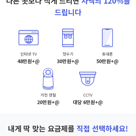
다른 곳보다 적게 드리면
차액의 120%를
드립니다
인터넷·TV
정수기
휴대폰
48만원+@
30만원+@
50만원+@
가전 렌탈
CCTV
20만원+@
대당 6만원+@
내게 딱 맞는 요금제를
직접 선택하세요!