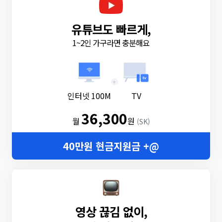
유튜브도 빠르게,
1~2인 가구라면 충분해요
+
인터넷 100M
TV
36,300
월
원
(SK)
40만원 현금지원금 +@
영상 끊김 없이,