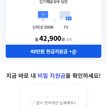
인기채널 모두 담은
+
인터넷 500M
TV
42,900
월
원
(SK)
48만원 현금지원금 +@
지금 바로 내
비밀 지원금
을 확인하세요!