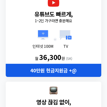
유튜브도 빠르게,
1~2인 가구라면 충분해요
+
인터넷 100M
TV
36,300
월
원
(SK)
40만원 현금지원금 +@
영상 끊김 없이,