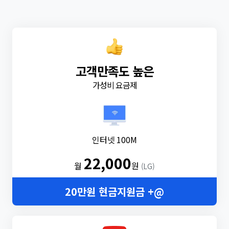
고객만족도 높은
가성비 요금제
인터넷 100M
22,000
월
원
(LG)
20만원 현금지원금 +@