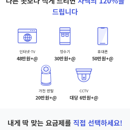
다른 곳보다 적게 드리면
차액의 120%를
드립니다
인터넷·TV
정수기
휴대폰
48만원+@
30만원+@
50만원+@
가전 렌탈
CCTV
20만원+@
대당 6만원+@
내게 딱 맞는 요금제를
직접 선택하세요!