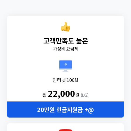
고객만족도 높은
가성비 요금제
인터넷 100M
22,000
월
원
(LG)
20만원 현금지원금 +@