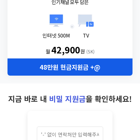
인기채널 모두 담은
+
인터넷 500M
TV
42,900
월
원
(SK)
48만원 현금지원금 +@
지금 바로 내
비밀 지원금
을 확인하세요!