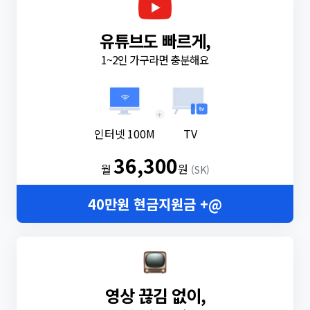
유튜브도 빠르게,
1~2인 가구라면 충분해요
+
인터넷 100M
TV
36,300
월
원
(SK)
40만원 현금지원금 +@
영상 끊김 없이,