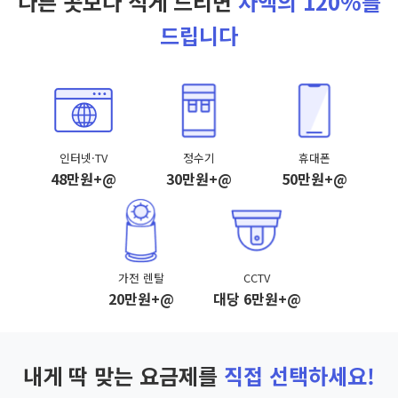
다른 곳보다 적게 드리면
차액의 120%를
드립니다
인터넷·TV
정수기
휴대폰
48만원+@
30만원+@
50만원+@
가전 렌탈
CCTV
20만원+@
대당 6만원+@
내게 딱 맞는 요금제를
직접 선택하세요!