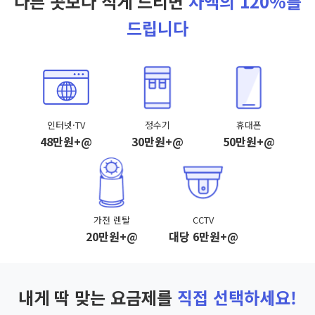
다른 곳보다 적게 드리면
차액의 120%를
드립니다
인터넷·TV
정수기
휴대폰
48만원+@
30만원+@
50만원+@
가전 렌탈
CCTV
20만원+@
대당 6만원+@
내게 딱 맞는 요금제를
직접 선택하세요!