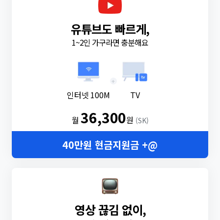
유튜브도 빠르게,
1~2인 가구라면 충분해요
+
인터넷 100M
TV
36,300
월
원
(SK)
40만원 현금지원금 +@
영상 끊김 없이,