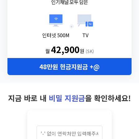
인기채널 모두 담은
+
인터넷 500M
TV
42,900
월
원
(SK)
48만원 현금지원금 +@
지금 바로 내
비밀 지원금
을 확인하세요!