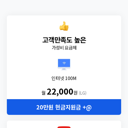
고객만족도 높은
가성비 요금제
인터넷 100M
22,000
월
원
(LG)
20만원 현금지원금 +@