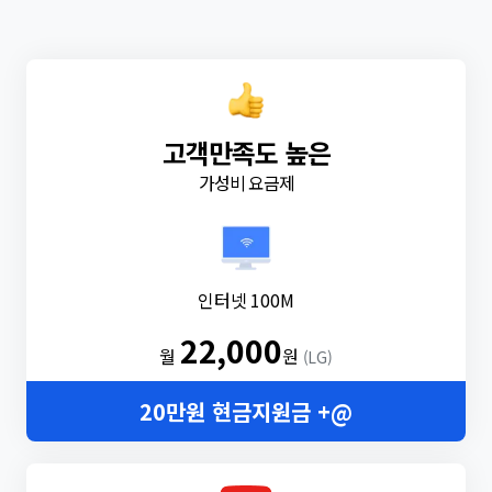
고객만족도 높은
가성비 요금제
인터넷 100M
22,000
월
원
(LG)
20만원 현금지원금 +@