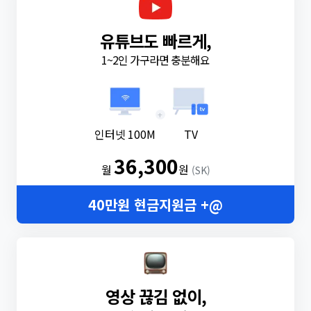
유튜브도 빠르게,
1~2인 가구라면 충분해요
+
인터넷 100M
TV
36,300
월
원
(SK)
40만원 현금지원금 +@
영상 끊김 없이,