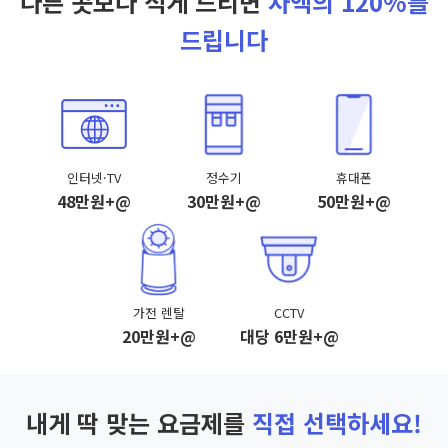
다른 곳보다 적게 드리면
차액의 120%를
드립니다
인터넷·TV
정수기
휴대폰
48만원+@
30만원+@
50만원+@
가전 렌탈
CCTV
20만원+@
대당 6만원+@
내게 딱 맞는 요금제를
직접 선택하세요!