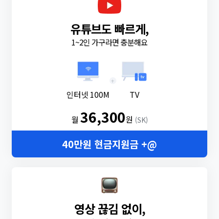
유튜브도 빠르게,
1~2인 가구라면 충분해요
+
인터넷 100M
TV
36,300
월
원
(SK)
40만원 현금지원금 +@
영상 끊김 없이,