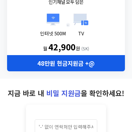
인기채널 모두 담은
+
인터넷 500M
TV
42,900
월
원
(SK)
48만원 현금지원금 +@
지금 바로 내
비밀 지원금
을 확인하세요!