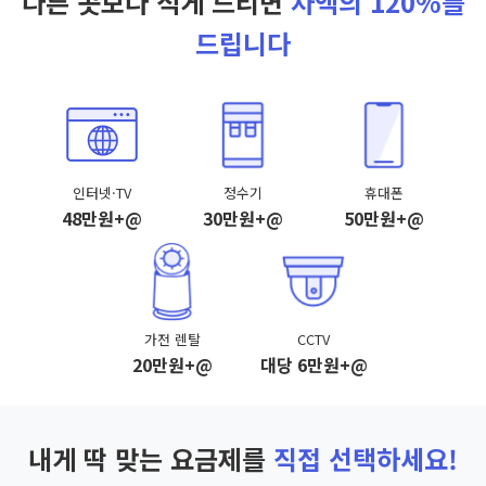
다른 곳보다 적게 드리면
차액의 120%를
드립니다
인터넷·TV
정수기
휴대폰
48만원+@
30만원+@
50만원+@
가전 렌탈
CCTV
20만원+@
대당 6만원+@
내게 딱 맞는 요금제를
직접 선택하세요!