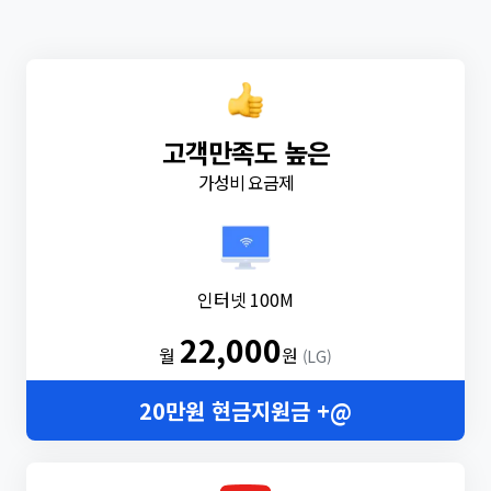
고객만족도 높은
가성비 요금제
인터넷 100M
22,000
월
원
(LG)
20만원 현금지원금 +@