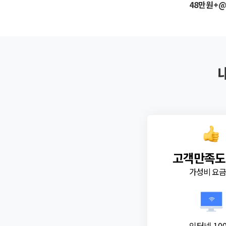
48만원+
고객만족도
가성비 요
인터넷 10