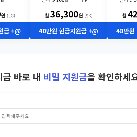
0
36,300
4
원
월
원
월
(LG)
(SK)
원금 +@
40만원 현금지원금 +@
48만원
지금 바로 내
비밀 지원금
을 확인하세요