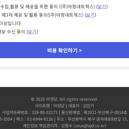
수집,활용 및 제공을 위한 동의 ((주)아정네트웍스) (
보기
)
 제3자 제공 및 활용 동의((주)아정네트웍스) (
보기
)
세 이상입니다
정보 수신 동의 (
보기
)
비용 확인하기 >
© 2025 아정당. All rights reserved.
사이트명 : 아정당 | 대표자 : 김민기
사업자등록번호 : 329-88-02173 | 통신판매업 : 제2021-부산북구-0914호
3-3504 | 팩스 : 02-6944-8126 | 주소 : 부산광역시 북구 금곡대로8번길 3
개인정보 책임관리자 : 김환수 (
zeus@ajd.co.kr
)