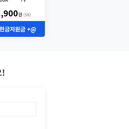
2,900
원
(SK)
 현금지원금 +@
!