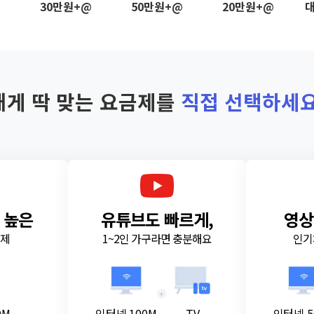
@
30만원+@
50만원+@
20만원+@
대
내게 딱 맞는 요금제를
직접 선택하세요
 높은
유튜브도 빠르게,
영상
금제
1~2인 가구라면 충분해요
인기
+
0M
인터넷 100M
TV
인터넷 5