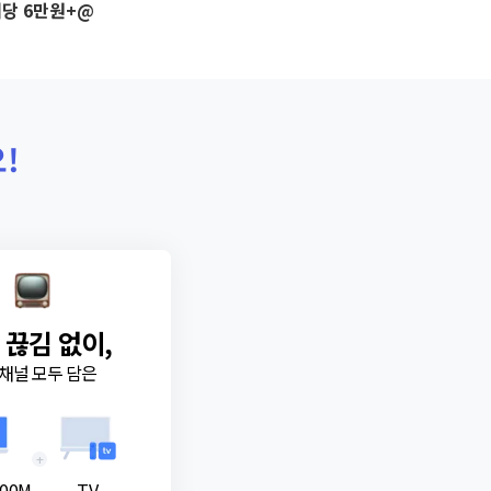
당 6만원+@
!
 끊김 없이,
채널 모두 담은
+
00M
TV