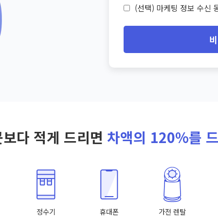
(선택) 마케팅 정보 수신 동
비
곳보다 적게 드리면
차액의 120%를 
정수기
휴대폰
가전 렌탈