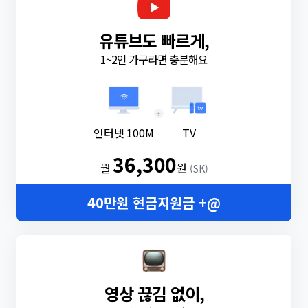
유튜브도 빠르게,
1~2인 가구라면 충분해요
+
인터넷 100M
TV
36,300
월
원
(SK)
40만원 현금지원금 +@
영상 끊김 없이,