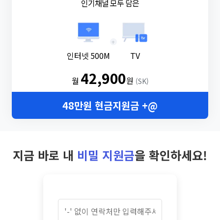
인기채널 모두 담은
+
인터넷 500M
TV
42,900
월
원
(SK)
48만원 현금지원금 +@
지금 바로 내
비밀 지원금
을 확인하세요!