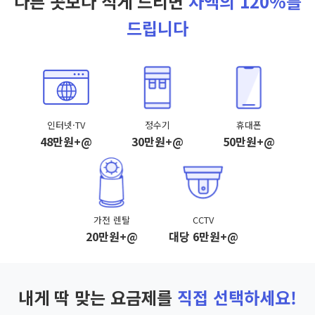
다른 곳보다 적게 드리면
차액의 120%를
드립니다
인터넷·TV
정수기
휴대폰
48만원+@
30만원+@
50만원+@
가전 렌탈
CCTV
20만원+@
대당 6만원+@
내게 딱 맞는 요금제를
직접 선택하세요!