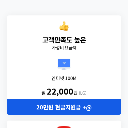
고객만족도 높은
가성비 요금제
인터넷 100M
22,000
월
원
(LG)
20만원 현금지원금 +@