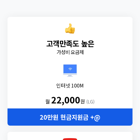
고객만족도 높은
가성비 요금제
인터넷 100M
22,000
월
원
(LG)
20만원 현금지원금 +@