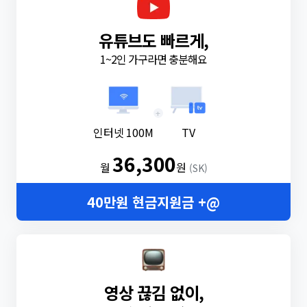
유튜브도 빠르게,
1~2인 가구라면 충분해요
+
인터넷 100M
TV
36,300
월
원
(SK)
40만원 현금지원금 +@
영상 끊김 없이,