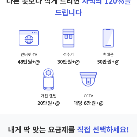
다른 곳보다 적게 드리면
차액의 120%를
드립니다
인터넷·TV
정수기
휴대폰
48만원+@
30만원+@
50만원+@
가전 렌탈
CCTV
20만원+@
대당 6만원+@
내게 딱 맞는 요금제를
직접 선택하세요!