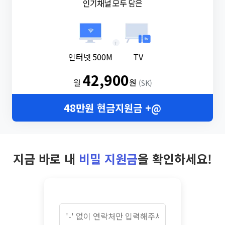
인기채널 모두 담은
+
인터넷 500M
TV
42,900
월
원
(SK)
48만원 현금지원금 +@
지금 바로 내
비밀 지원금
을 확인하세요!