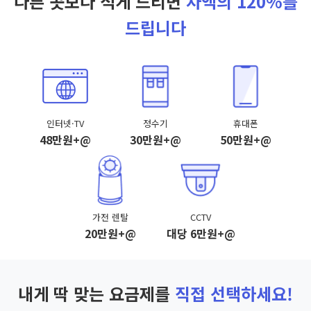
다른 곳보다 적게 드리면
차액의 120%를
드립니다
인터넷·TV
정수기
휴대폰
48만원+@
30만원+@
50만원+@
가전 렌탈
CCTV
20만원+@
대당 6만원+@
내게 딱 맞는 요금제를
직접 선택하세요!