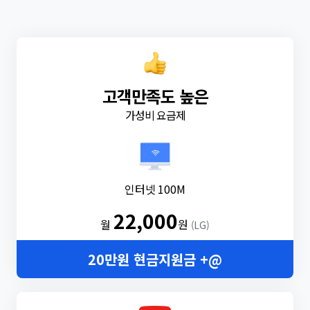
고객만족도 높은
가성비 요금제
인터넷 100M
22,000
월
원
(LG)
20만원 현금지원금 +@