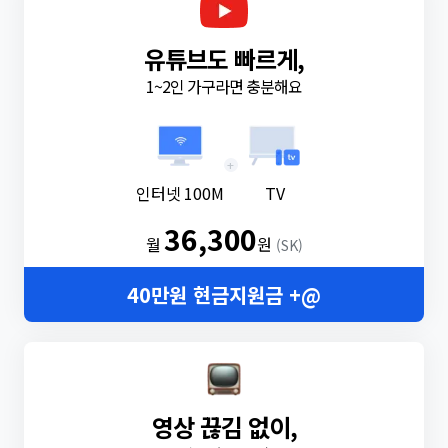
유튜브도 빠르게,
1~2인 가구라면 충분해요
+
인터넷 100M
TV
36,300
월
원
(SK)
40만원 현금지원금 +@
영상 끊김 없이,