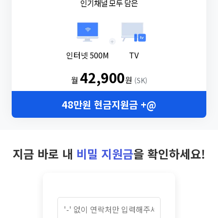
인기채널 모두 담은
+
인터넷 500M
TV
42,900
월
원
(SK)
48만원 현금지원금 +@
지금 바로 내
비밀 지원금
을 확인하세요!