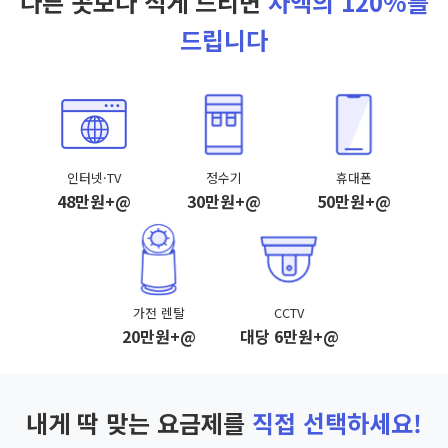
다른 곳보다 적게 드리면
차액의 120%를
드립니다
인터넷·TV
정수기
휴대폰
48만원+@
30만원+@
50만원+@
가전 렌탈
CCTV
20만원+@
대당 6만원+@
내게 딱 맞는 요금제를
직접 선택하세요!