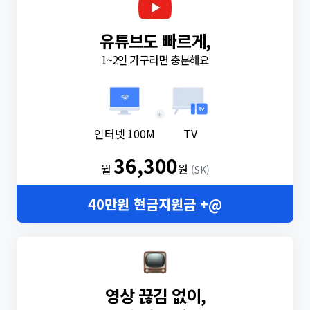
유튜브도 빠르게,
1~2인 가구라면 충분해요
+
인터넷 100M
TV
36,300
월
원
(SK)
40만원 현금지원금 +@
영상 끊김 없이,