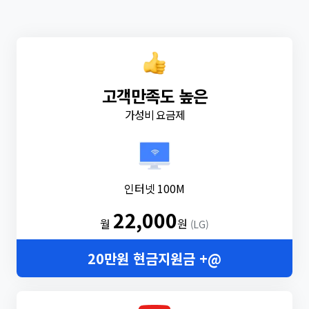
고객만족도 높은
가성비 요금제
인터넷 100M
22,000
월
원
(LG)
20만원 현금지원금 +@