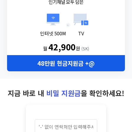
인기채널 모두 담은
+
인터넷 500M
TV
42,900
월
원
(SK)
48만원 현금지원금 +@
지금 바로 내
비밀 지원금
을 확인하세요!