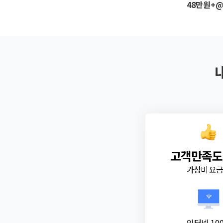
48만원+
고객만족도
가성비 요
인터넷 10