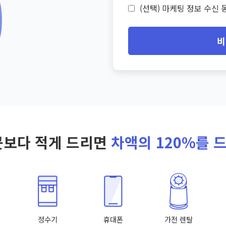
(선택) 마케팅 정보 수신 동
비
곳보다 적게 드리면
차액의 120%를 
정수기
휴대폰
가전 렌탈