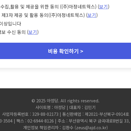
수집,활용 및 제공을 위한 동의 ((주)아정네트웍스) (
보기
)
 제3자 제공 및 활용 동의((주)아정네트웍스) (
보기
)
세 이상입니다
정보 수신 동의 (
보기
)
비용 확인하기 >
© 2025 아정당. All rights reserved.
사이트명 : 아정당 | 대표자 : 김민기
사업자등록번호 : 329-88-02173 | 통신판매업 : 제2021-부산북구-0914호
3-3504 | 팩스 : 02-6944-8126 | 주소 : 부산광역시 북구 금곡대로8번길 3
개인정보 책임관리자 : 김환수 (
zeus@ajd.co.kr
)