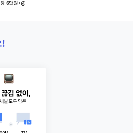
당 6만원+@
!
 끊김 없이,
채널 모두 담은
+
00M
TV