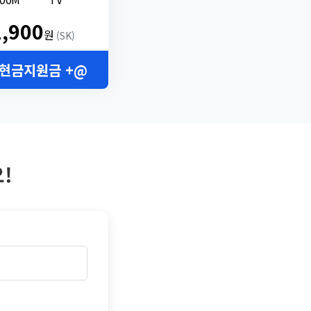
2,900
원
(SK)
 현금지원금 +@
!