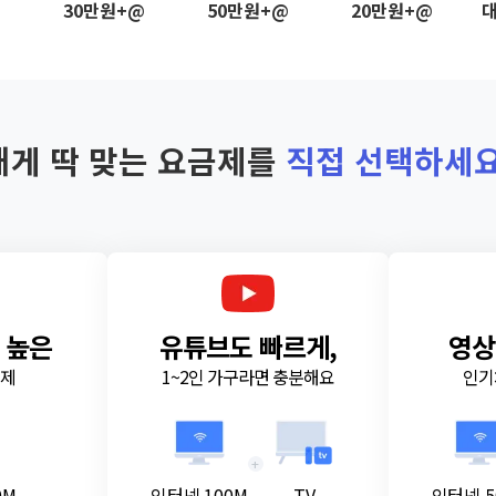
@
30만원+@
50만원+@
20만원+@
대
내게 딱 맞는 요금제를
직접 선택하세요
 높은
유튜브도 빠르게,
영상
금제
1~2인 가구라면 충분해요
인기
+
0M
인터넷 100M
TV
인터넷 5