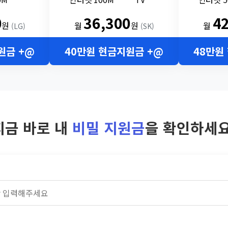
0
36,300
4
원
월
원
월
(LG)
(SK)
원금 +@
40만원 현금지원금 +@
48만원
지금 바로 내
비밀 지원금
을 확인하세요