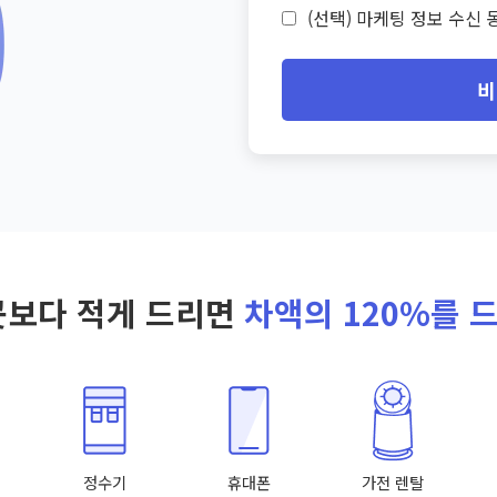
(선택) 마케팅 정보 수신 동
비
곳보다 적게 드리면
차액의 120%를 
정수기
휴대폰
가전 렌탈