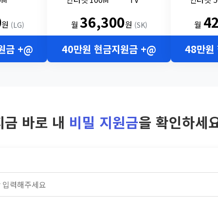
0
36,300
4
원
월
원
월
(LG)
(SK)
원금 +@
40만원 현금지원금 +@
48만원
지금 바로 내
비밀 지원금
을 확인하세요