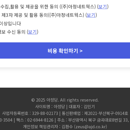
수집,활용 및 제공을 위한 동의 ((주)아정네트웍스) (
보기
)
 제3자 제공 및 활용 동의((주)아정네트웍스) (
보기
)
세 이상입니다
정보 수신 동의 (
보기
)
비용 확인하기 >
© 2025 아정당. All rights reserved.
사이트명 : 아정당 | 대표자 : 김민기
사업자등록번호 : 329-88-02173 | 통신판매업 : 제2021-부산북구-0914호
3-3504 | 팩스 : 02-6944-8126 | 주소 : 부산광역시 북구 금곡대로8번길 3
개인정보 책임관리자 : 김환수 (
zeus@ajd.co.kr
)