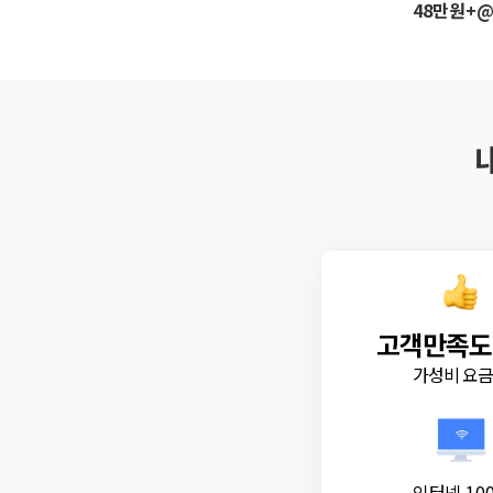
48만원+
고객만족도
가성비 요
인터넷 10