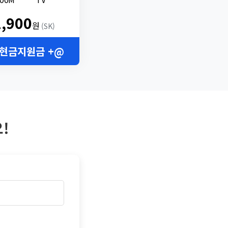
2,900
원
(SK)
 현금지원금 +@
!