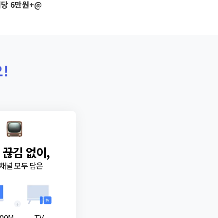
당 6만원+@
!
 끊김 없이,
채널 모두 담은
+
00M
TV