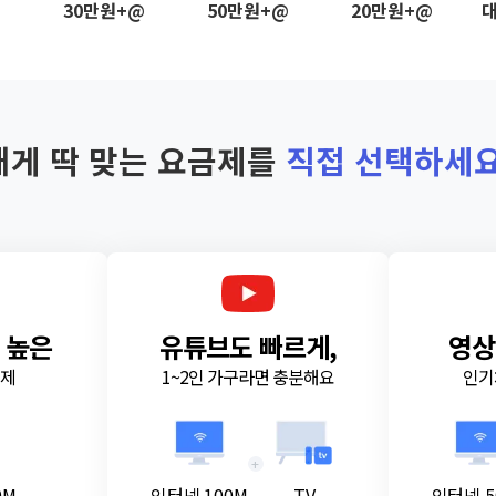
@
30만원+@
50만원+@
20만원+@
대
내게 딱 맞는 요금제를
직접 선택하세요
 높은
유튜브도 빠르게,
영상
금제
1~2인 가구라면 충분해요
인기
+
0M
인터넷 100M
TV
인터넷 5