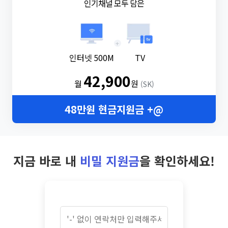
인기채널 모두 담은
+
인터넷 500M
TV
42,900
월
원
(SK)
48만원 현금지원금 +@
지금 바로 내
비밀 지원금
을 확인하세요!