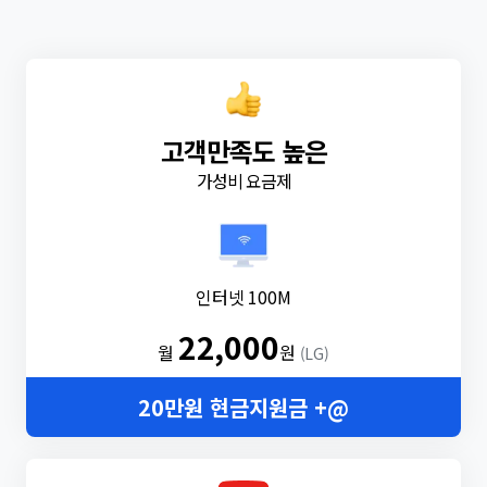
고객만족도 높은
가성비 요금제
인터넷 100M
22,000
월
원
(LG)
20만원 현금지원금 +@