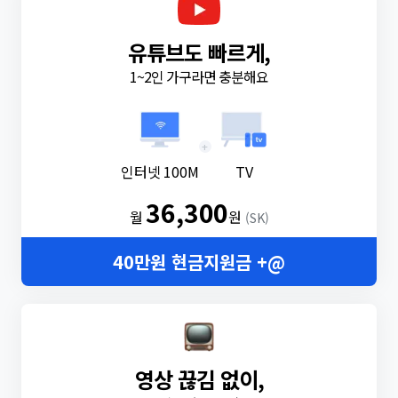
유튜브도 빠르게,
1~2인 가구라면 충분해요
+
인터넷 100M
TV
36,300
월
원
(SK)
40만원 현금지원금 +@
영상 끊김 없이,