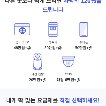
다른 곳보다 적게 드리면
차액의 120%를
드립니다
인터넷·TV
정수기
휴대폰
48만원+@
30만원+@
50만원+@
가전 렌탈
CCTV
20만원+@
대당 6만원+@
내게 딱 맞는 요금제를
직접 선택하세요!