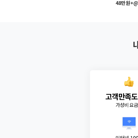
48만원+
고객만족도
가성비 요
인터넷 10