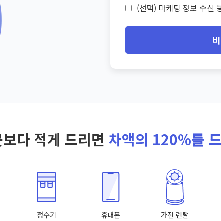
(선택) 마케팅 정보 수신 동
비
곳보다 적게 드리면
차액의 120%를 
정수기
휴대폰
가전 렌탈