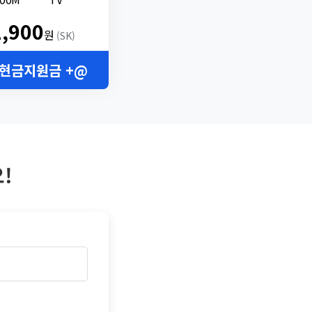
2,900
원
(SK)
 현금지원금 +@
!