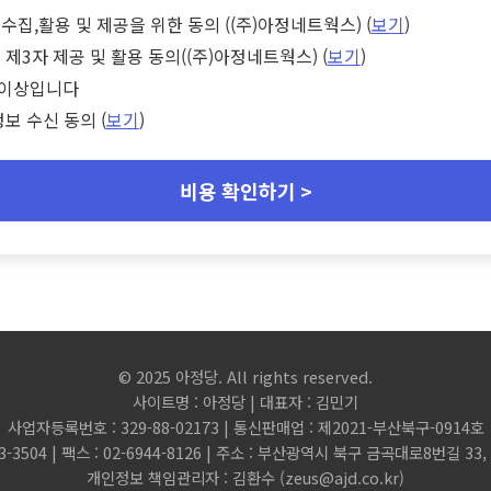
수집,활용 및 제공을 위한 동의 ((주)아정네트웍스) (
보기
)
 제3자 제공 및 활용 동의((주)아정네트웍스) (
보기
)
세 이상입니다
정보 수신 동의 (
보기
)
비용 확인하기 >
© 2025 아정당. All rights reserved.
사이트명 : 아정당 | 대표자 : 김민기
사업자등록번호 : 329-88-02173 | 통신판매업 : 제2021-부산북구-0914호
3-3504 | 팩스 : 02-6944-8126 | 주소 : 부산광역시 북구 금곡대로8번길 3
개인정보 책임관리자 : 김환수 (
zeus@ajd.co.kr
)