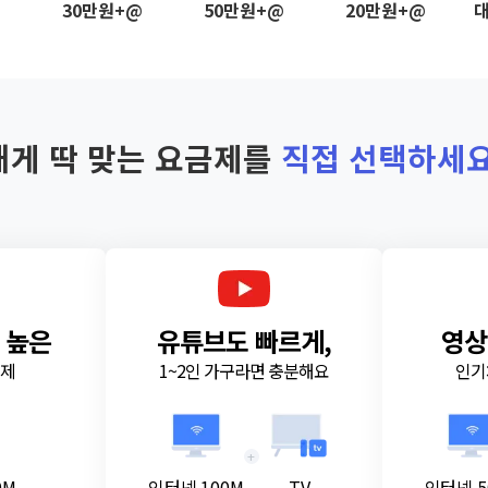
@
30만원+@
50만원+@
20만원+@
대
내게 딱 맞는 요금제를
직접 선택하세요
 높은
유튜브도 빠르게,
영상
금제
1~2인 가구라면 충분해요
인기
+
0M
인터넷 100M
TV
인터넷 5