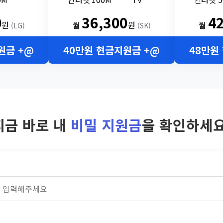
0
36,300
4
원
월
원
월
(LG)
(SK)
원금 +@
40만원 현금지원금 +@
48만원
지금 바로 내
비밀 지원금
을 확인하세요