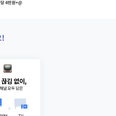
당 6만원+@
!
 끊김 없이,
채널 모두 담은
+
00M
TV