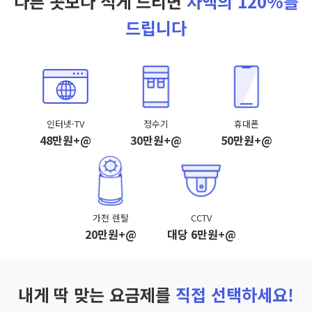
다른 곳보다 적게 드리면
차액의 120%를
드립니다
인터넷·TV
정수기
휴대폰
48만원+@
30만원+@
50만원+@
가전 렌탈
CCTV
20만원+@
대당 6만원+@
내게 딱 맞는 요금제를
직접 선택하세요!