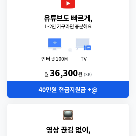
유튜브도 빠르게,
1~2인 가구라면 충분해요
+
인터넷 100M
TV
36,300
월
원
(SK)
40만원 현금지원금 +@
영상 끊김 없이,