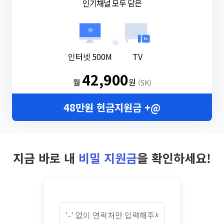
인기채널 모두 담은
+
인터넷 500M
TV
42,900
월
원
(SK)
48만원 현금지원금 +@
지금 바로 내
비밀 지원금
을 확인하세요!