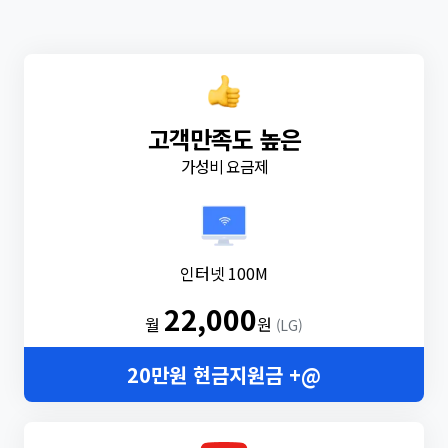
고객만족도 높은
가성비 요금제
인터넷 100M
22,000
월
원
(LG)
20만원 현금지원금 +@