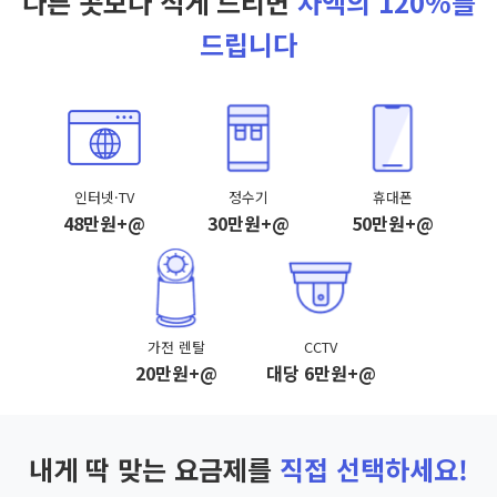
다른 곳보다 적게 드리면
차액의 120%를
드립니다
인터넷·TV
정수기
휴대폰
48만원+@
30만원+@
50만원+@
가전 렌탈
CCTV
20만원+@
대당 6만원+@
내게 딱 맞는 요금제를
직접 선택하세요!