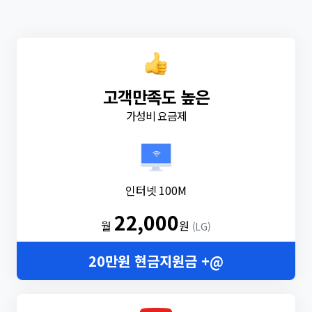
고객만족도 높은
가성비 요금제
인터넷 100M
22,000
월
원
(LG)
20만원 현금지원금 +@