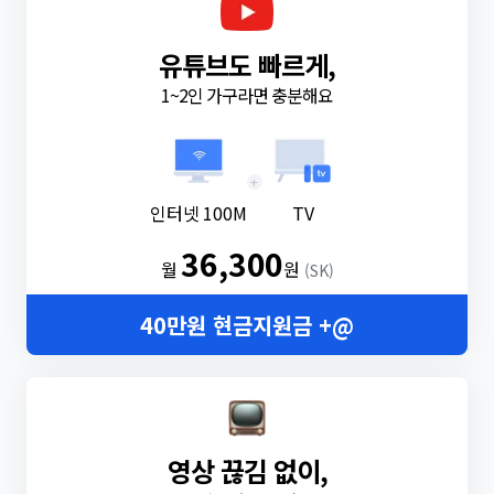
유튜브도 빠르게,
1~2인 가구라면 충분해요
+
인터넷 100M
TV
36,300
월
원
(SK)
40만원 현금지원금 +@
영상 끊김 없이,