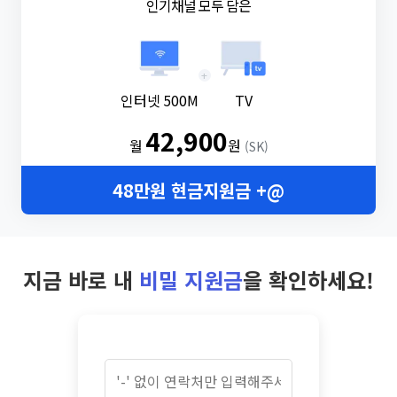
인기채널 모두 담은
+
인터넷 500M
TV
42,900
월
원
(SK)
48만원 현금지원금 +@
지금 바로 내
비밀 지원금
을 확인하세요!