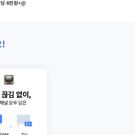
당 6만원+@
!
 끊김 없이,
채널 모두 담은
+
00M
TV