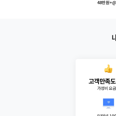
48만원+
고객만족도
가성비 요
인터넷 10