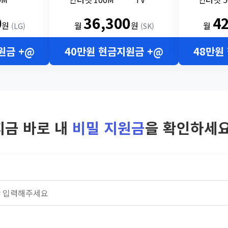
0
36,300
4
원
월
원
월
(LG)
(SK)
원금 +@
40만원 현금지원금 +@
48만원
지금 바로 내
비밀 지원금
을 확인하세요