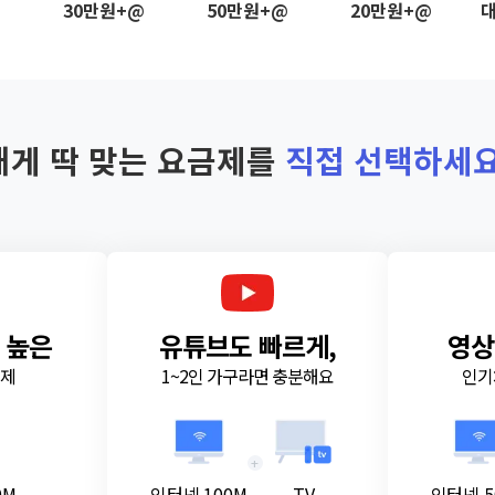
@
30만원+@
50만원+@
20만원+@
대
내게 딱 맞는 요금제를
직접 선택하세요
 높은
유튜브도 빠르게,
영상
금제
1~2인 가구라면 충분해요
인기
+
0M
인터넷 100M
TV
인터넷 5