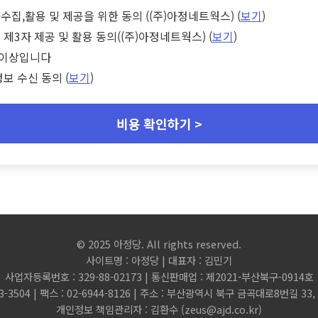
수집,활용 및 제공을 위한 동의 ((주)아정네트웍스) (
보기
)
 제3자 제공 및 활용 동의((주)아정네트웍스) (
보기
)
세 이상입니다
정보 수신 동의 (
보기
)
비용 확인하기 >
© 2025 아정당. All rights reserved.
사이트명 : 아정당 | 대표자 : 김민기
사업자등록번호 : 329-88-02173 | 통신판매업 : 제2021-부산북구-0914호
3-3504 | 팩스 : 02-6944-8126 | 주소 : 부산광역시 북구 금곡대로8번길 3
개인정보 책임관리자 : 김환수 (
zeus@ajd.co.kr
)