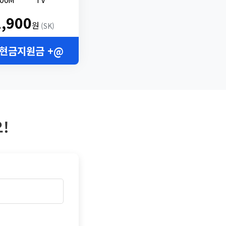
2,900
원
(SK)
 현금지원금 +@
!