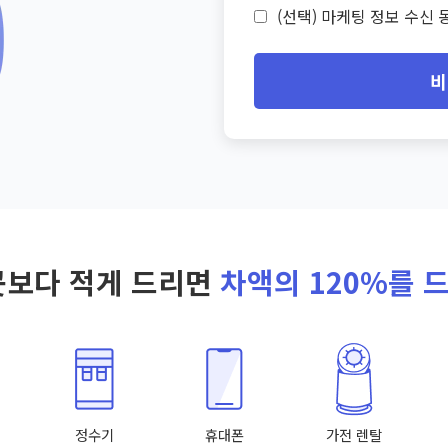
(선택) 마케팅 정보 수신 동
비
곳보다 적게 드리면
차액의 120%를 
정수기
휴대폰
가전 렌탈