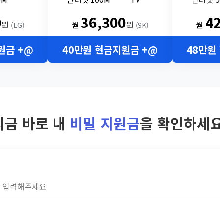
0
36,300
4
원
월
원
월
(LG)
(SK)
원금 +@
40만원 현금지원금 +@
48만원
지금 바로 내
비밀 지원금
을 확인하세요