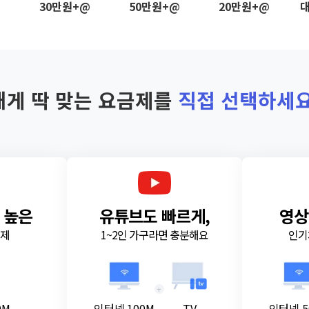
@
30만원+@
50만원+@
20만원+@
대
내게 딱 맞는 요금제를
직접 선택하세요
 높은
유튜브도 빠르게,
영상
금제
1~2인 가구라면 충분해요
인기
+
0M
인터넷 100M
TV
인터넷 5