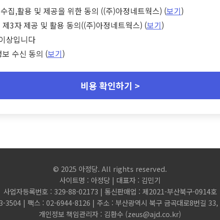
수집,활용 및 제공을 위한 동의 ((주)아정네트웍스) (
보기
)
 제3자 제공 및 활용 동의((주)아정네트웍스) (
보기
)
세 이상입니다
정보 수신 동의 (
보기
)
비용 확인하기 >
© 2025 아정당. All rights reserved.
사이트명 : 아정당 | 대표자 : 김민기
사업자등록번호 : 329-88-02173 | 통신판매업 : 제2021-부산북구-0914호
3-3504 | 팩스 : 02-6944-8126 | 주소 : 부산광역시 북구 금곡대로8번길 3
개인정보 책임관리자 : 김환수 (
zeus@ajd.co.kr
)