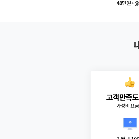
48만원+
고객만족도
가성비 요
인터넷 10