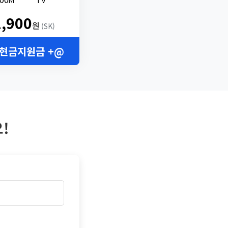
2,900
원
(SK)
 현금지원금 +@
!