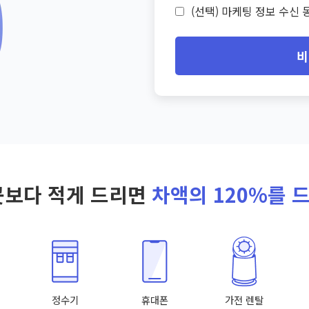
(선택) 마케팅 정보 수신 동
비
곳보다 적게 드리면
차액의 120%를 
정수기
휴대폰
가전 렌탈