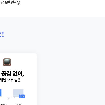
당 6만원+@
!
 끊김 없이,
채널 모두 담은
+
00M
TV