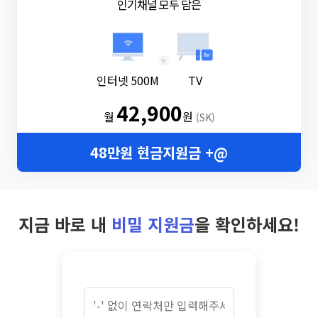
인기채널 모두 담은
+
인터넷 500M
TV
42,900
월
원
(SK)
48만원 현금지원금 +@
지금 바로 내
비밀 지원금
을 확인하세요!