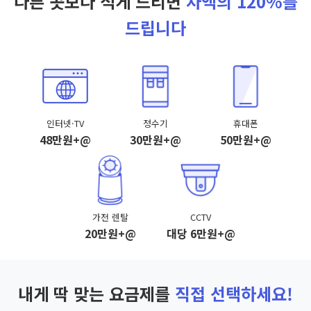
다른 곳보다 적게 드리면
차액의 120%를
드립니다
인터넷·TV
정수기
휴대폰
48만원+@
30만원+@
50만원+@
가전 렌탈
CCTV
20만원+@
대당 6만원+@
내게 딱 맞는 요금제를
직접 선택하세요!