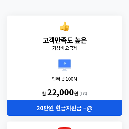
고객만족도 높은
가성비 요금제
인터넷 100M
22,000
월
원
(LG)
20만원 현금지원금 +@