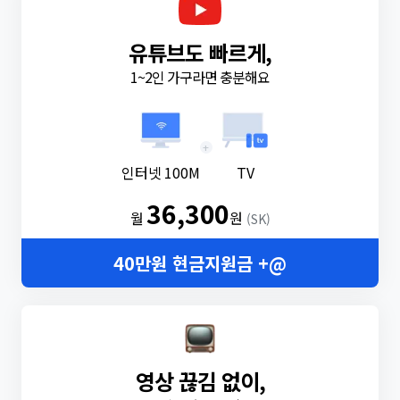
유튜브도 빠르게,
1~2인 가구라면 충분해요
+
인터넷 100M
TV
36,300
월
원
(SK)
40만원 현금지원금 +@
영상 끊김 없이,