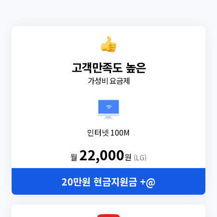
고객만족도 높은
가성비 요금제
인터넷 100M
22,000
월
원
(LG)
20만원 현금지원금 +@