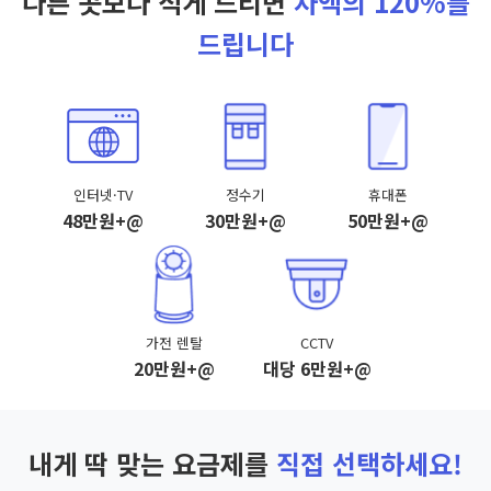
다른 곳보다 적게 드리면
차액의 120%를
드립니다
인터넷·TV
정수기
휴대폰
48만원+@
30만원+@
50만원+@
가전 렌탈
CCTV
20만원+@
대당 6만원+@
내게 딱 맞는 요금제를
직접 선택하세요!