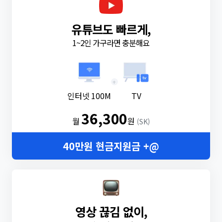
유튜브도 빠르게,
1~2인 가구라면 충분해요
+
인터넷 100M
TV
36,300
월
원
(SK)
40만원 현금지원금 +@
영상 끊김 없이,