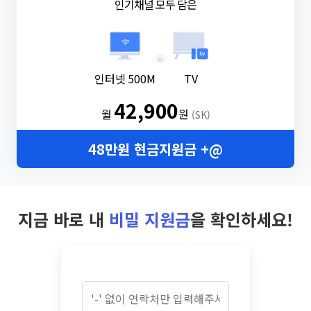
인기채널 모두 담은
+
인터넷 500M
TV
42,900
월
원
(SK)
48만원 현금지원금 +@
지금 바로 내
비밀 지원금
을 확인하세요!