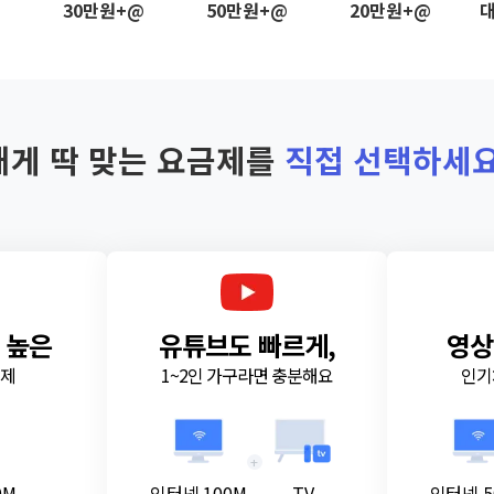
@
30만원+@
50만원+@
20만원+@
대
내게 딱 맞는 요금제를
직접 선택하세요
 높은
유튜브도 빠르게,
영상
금제
1~2인 가구라면 충분해요
인기
+
0M
인터넷 100M
TV
인터넷 5