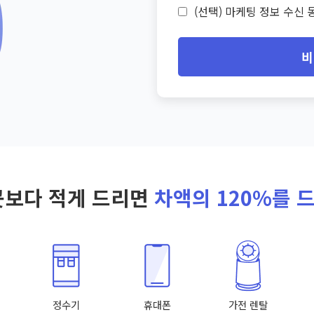
(선택) 마케팅 정보 수신 동
비
곳보다 적게 드리면
차액의 120%를 
정수기
휴대폰
가전 렌탈