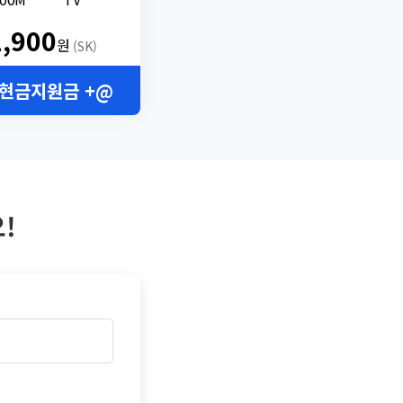
2,900
원
(SK)
 현금지원금 +@
!