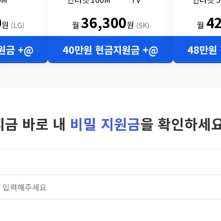
0
36,300
4
원
월
원
월
(LG)
(SK)
원금 +@
40만원 현금지원금 +@
48만원
지금 바로 내
비밀 지원금
을 확인하세요