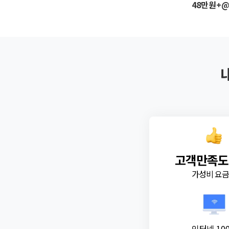
48만원+
고객만족도
가성비 요
인터넷 10