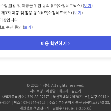
수집,활용 및 제공을 위한 동의 ((주)아정네트웍스) (
보기
)
 제3자 제공 및 활용 동의((주)아정네트웍스) (
보기
)
세 이상입니다
정보 수신 동의 (
보기
)
비용 확인하기 >
© 2025 아정당. All rights reserved.
사이트명 : 아정당 | 대표자 : 김민기
사업자등록번호 : 329-88-02173 | 통신판매업 : 제2021-부산북구-0914호
3-3504 | 팩스 : 02-6944-8126 | 주소 : 부산광역시 북구 금곡대로8번길 3
개인정보 책임관리자 : 김환수 (
zeus@ajd.co.kr
)