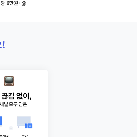
당 6만원+@
!
 끊김 없이,
채널 모두 담은
+
00M
TV