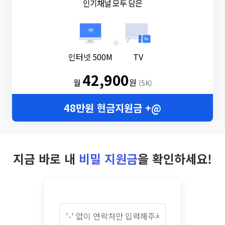
인기채널 모두 담은
+
인터넷 500M
TV
42,900
월
원
(SK)
48만원 현금지원금 +@
지금 바로 내
비밀 지원금
을 확인하세요!