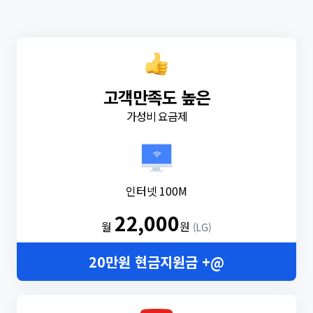
고객만족도 높은
가성비 요금제
인터넷 100M
22,000
월
원
(LG)
20만원 현금지원금 +@