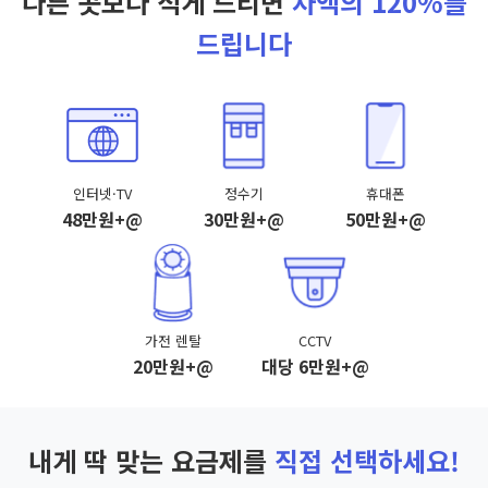
다른 곳보다 적게 드리면
차액의 120%를
드립니다
인터넷·TV
정수기
휴대폰
48만원+@
30만원+@
50만원+@
가전 렌탈
CCTV
20만원+@
대당 6만원+@
내게 딱 맞는 요금제를
직접 선택하세요!