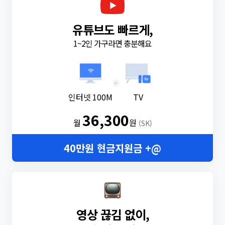
유튜브도 빠르게,
1~2인 가구라면 충분해요
+
인터넷 100M
TV
36,300
월
원
(SK)
40만원 현금지원금 +@
영상 끊김 없이,