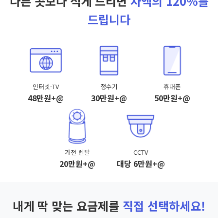
다른 곳보다 적게 드리면
차액의 120%를
드립니다
인터넷·TV
정수기
휴대폰
48만원+@
30만원+@
50만원+@
가전 렌탈
CCTV
20만원+@
대당 6만원+@
내게 딱 맞는 요금제를
직접 선택하세요!