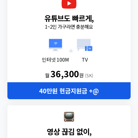
유튜브도 빠르게,
1~2인 가구라면 충분해요
+
인터넷 100M
TV
36,300
월
원
(SK)
40만원 현금지원금 +@
영상 끊김 없이,