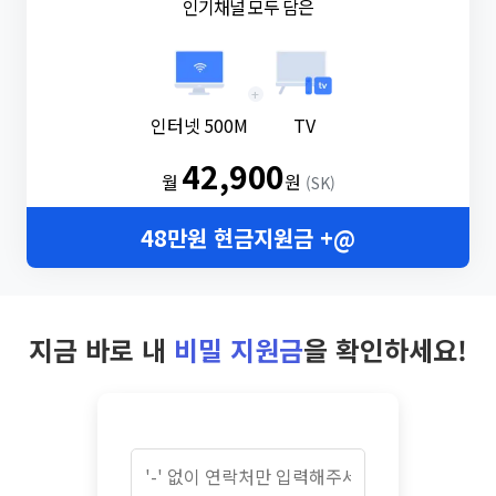
인기채널 모두 담은
+
인터넷 500M
TV
42,900
월
원
(SK)
48만원 현금지원금 +@
지금 바로 내
비밀 지원금
을 확인하세요!