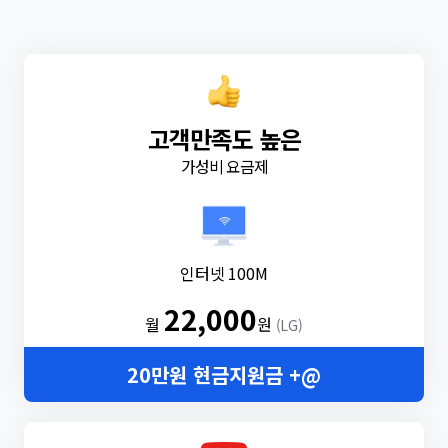
고객만족도 높은
가성비 요금제
인터넷 100M
22,000
월
원
(LG)
20만원 현금지원금 +@