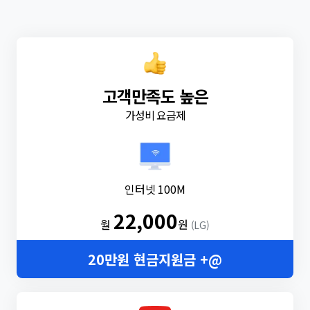
고객만족도 높은
가성비 요금제
인터넷 100M
22,000
월
원
(LG)
20만원 현금지원금 +@