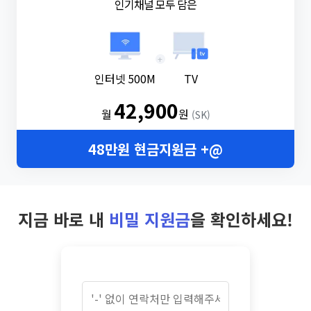
인기채널 모두 담은
+
인터넷 500M
TV
42,900
월
원
(SK)
48만원 현금지원금 +@
지금 바로 내
비밀 지원금
을 확인하세요!