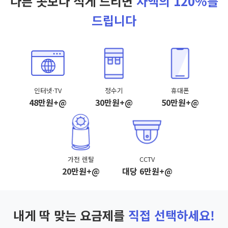
다른 곳보다 적게 드리면
차액의 120%를
드립니다
인터넷·TV
정수기
휴대폰
48만원+@
30만원+@
50만원+@
가전 렌탈
CCTV
20만원+@
대당 6만원+@
내게 딱 맞는 요금제를
직접 선택하세요!