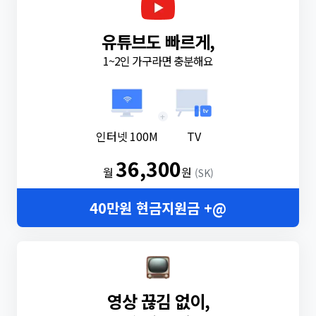
유튜브도 빠르게,
1~2인 가구라면 충분해요
+
인터넷 100M
TV
36,300
월
원
(SK)
40만원 현금지원금 +@
영상 끊김 없이,