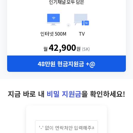
인기채널 모두 담은
+
인터넷 500M
TV
42,900
월
원
(SK)
48만원 현금지원금 +@
지금 바로 내
비밀 지원금
을 확인하세요!