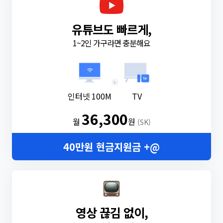
유튜브도 빠르게,
1~2인 가구라면 충분해요
+
인터넷 100M
TV
36,300
월
원
(SK)
40만원 현금지원금 +@
영상 끊김 없이,