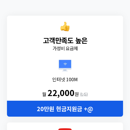
고객만족도 높은
가성비 요금제
인터넷 100M
22,000
월
원
(LG)
20만원 현금지원금 +@