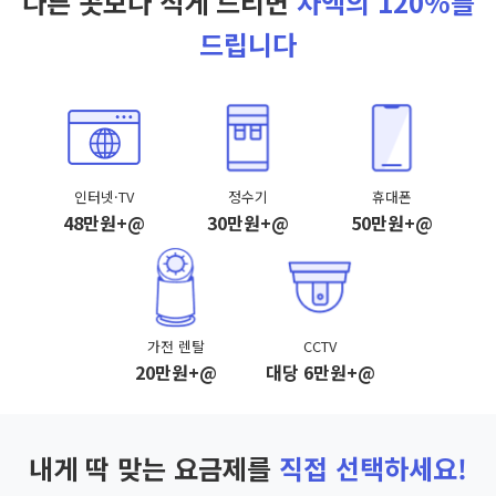
다른 곳보다 적게 드리면
차액의 120%를
드립니다
인터넷·TV
정수기
휴대폰
48만원+@
30만원+@
50만원+@
가전 렌탈
CCTV
20만원+@
대당 6만원+@
내게 딱 맞는 요금제를
직접 선택하세요!