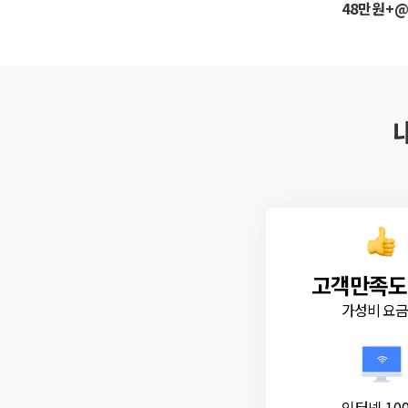
48만원+
고객만족도
가성비 요
인터넷 10