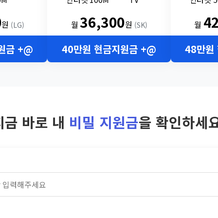
0
36,300
4
원
월
원
월
(LG)
(SK)
원금 +@
40만원 현금지원금 +@
48만원
지금 바로 내
비밀 지원금
을 확인하세요