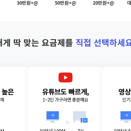
@
30만원+@
50만원+@
20만원+@
대
내게 딱 맞는 요금제를
직접 선택하세요
 높은
유튜브도 빠르게,
영상
금제
1~2인 가구라면 충분해요
인기
+
0M
인터넷 100M
TV
인터넷 5