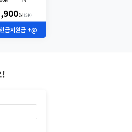
2,900
원
(SK)
 현금지원금 +@
!