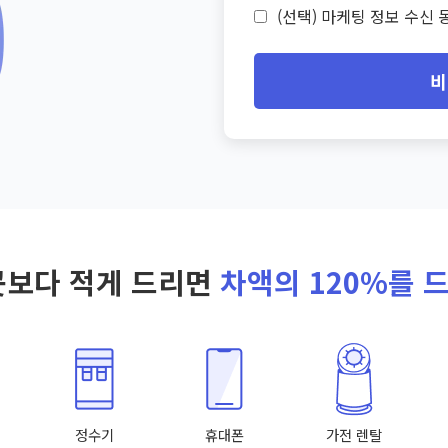
(선택) 마케팅 정보 수신 동
비
곳보다 적게 드리면
차액의 120%를 
정수기
휴대폰
가전 렌탈