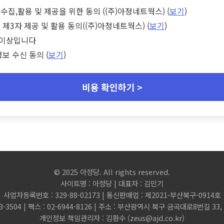
수집,활용 및 제공을 위한 동의 ((주)아정네트웍스) (
보기
)
 제3자 제공 및 활용 동의((주)아정네트웍스) (
보기
)
세 이상입니다
정보 수신 동의 (
보기
)
비용 확인하기 >
© 2025 아정당. All rights reserved.
사이트명 : 아정당 | 대표자 : 김민기
사업자등록번호 : 329-88-02173 | 통신판매업 : 제2021-부산북구-0914호
3-3504 | 팩스 : 02-6944-8126 | 주소 : 부산광역시 북구 금곡대로8번길 3
개인정보 책임관리자 : 김환수 (
zeus@ajd.co.kr
)