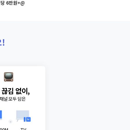
당 6만원+@
!
 끊김 없이,
채널 모두 담은
+
00M
TV