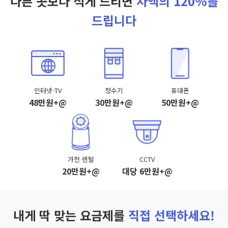
다른 곳보다 적게 드리면
차액의 120%를
드립니다
인터넷·TV
정수기
휴대폰
48만원+@
30만원+@
50만원+@
가전 렌탈
CCTV
20만원+@
대당 6만원+@
내게 딱 맞는 요금제를
직접 선택하세요!