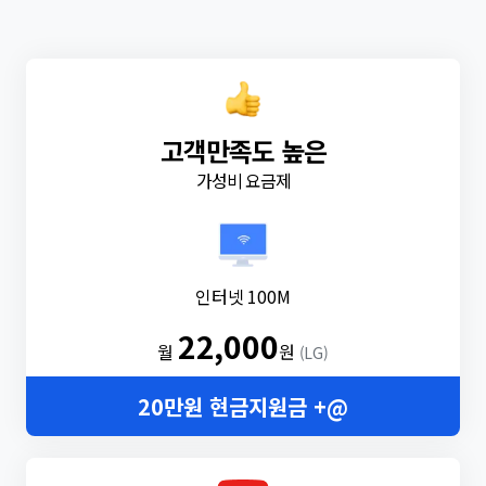
고객만족도 높은
가성비 요금제
인터넷 100M
22,000
월
원
(LG)
20만원 현금지원금 +@