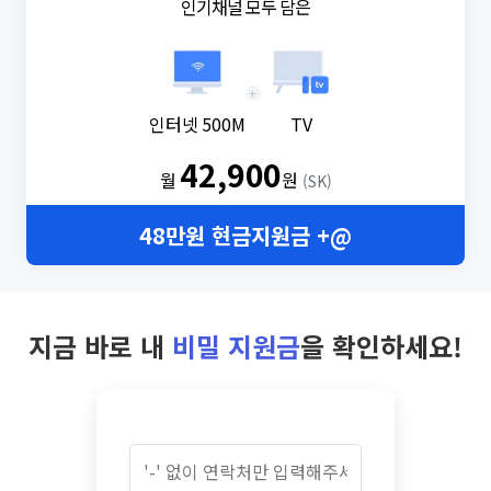
인기채널 모두 담은
+
인터넷 500M
TV
42,900
월
원
(SK)
48만원 현금지원금 +@
지금 바로 내
비밀 지원금
을 확인하세요!