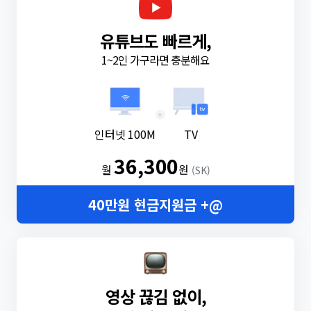
유튜브도 빠르게,
1~2인 가구라면 충분해요
+
인터넷 100M
TV
36,300
월
원
(SK)
40만원 현금지원금 +@
영상 끊김 없이,