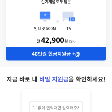
인기채널 모두 담은
+
인터넷 500M
TV
42,900
월
원
(SK)
48만원 현금지원금 +@
지금 바로 내
비밀 지원금
을 확인하세요!