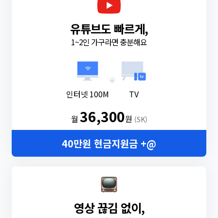
유튜브도 빠르게,
1~2인 가구라면 충분해요
+
인터넷 100M
TV
36,300
월
원
(SK)
40만원 현금지원금 +@
영상 끊김 없이,