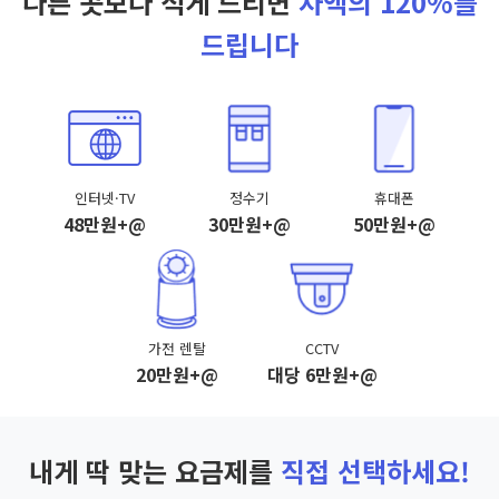
다른 곳보다 적게 드리면
차액의 120%를
드립니다
인터넷·TV
정수기
휴대폰
48만원+@
30만원+@
50만원+@
가전 렌탈
CCTV
20만원+@
대당 6만원+@
내게 딱 맞는 요금제를
직접 선택하세요!