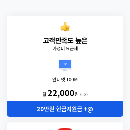
고객만족도 높은
가성비 요금제
인터넷 100M
22,000
월
원
(LG)
20만원 현금지원금 +@