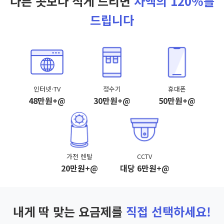
다른 곳보다 적게 드리면
차액의 120%를
드립니다
인터넷·TV
정수기
휴대폰
48만원+@
30만원+@
50만원+@
가전 렌탈
CCTV
20만원+@
대당 6만원+@
내게 딱 맞는 요금제를
직접 선택하세요!