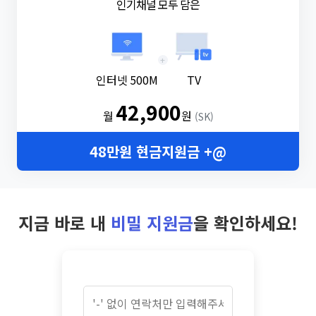
인기채널 모두 담은
+
인터넷 500M
TV
42,900
월
원
(SK)
48만원 현금지원금 +@
지금 바로 내
비밀 지원금
을 확인하세요!