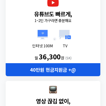
유튜브도 빠르게,
1~2인 가구라면 충분해요
+
인터넷 100M
TV
36,300
월
원
(SK)
40만원 현금지원금 +@
영상 끊김 없이,