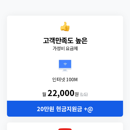
고객만족도 높은
가성비 요금제
인터넷 100M
22,000
월
원
(LG)
20만원 현금지원금 +@