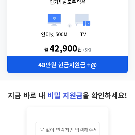
인기채널 모두 담은
+
인터넷 500M
TV
42,900
월
원
(SK)
48만원 현금지원금 +@
지금 바로 내
비밀 지원금
을 확인하세요!