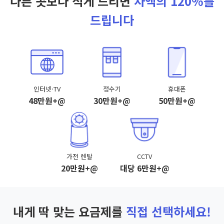
다른 곳보다 적게 드리면
차액의 120%를
드립니다
인터넷·TV
정수기
휴대폰
48만원+@
30만원+@
50만원+@
가전 렌탈
CCTV
20만원+@
대당 6만원+@
내게 딱 맞는 요금제를
직접 선택하세요!