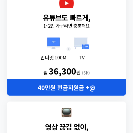
유튜브도 빠르게,
1~2인 가구라면 충분해요
+
인터넷 100M
TV
36,300
월
원
(SK)
40만원 현금지원금 +@
영상 끊김 없이,