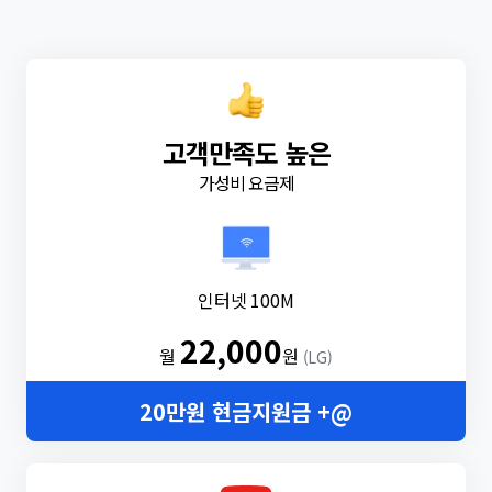
고객만족도 높은
가성비 요금제
인터넷 100M
22,000
월
원
(LG)
20만원 현금지원금 +@