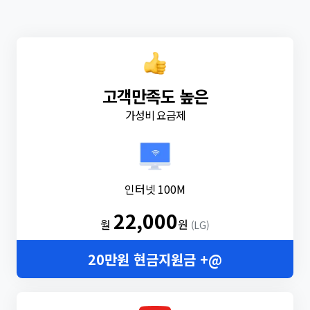
고객만족도 높은
가성비 요금제
인터넷 100M
22,000
월
원
(LG)
20만원 현금지원금 +@