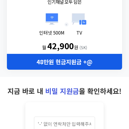
인기채널 모두 담은
+
인터넷 500M
TV
42,900
월
원
(SK)
48만원 현금지원금 +@
지금 바로 내
비밀 지원금
을 확인하세요!