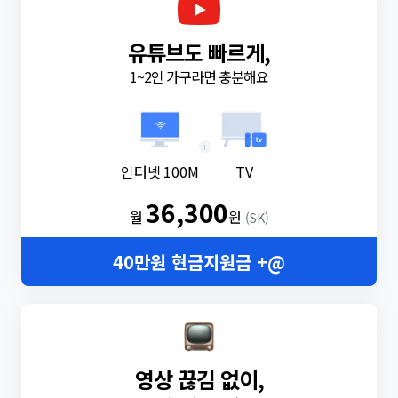
유튜브도 빠르게,
1~2인 가구라면 충분해요
+
인터넷 100M
TV
36,300
월
원
(SK)
40만원 현금지원금 +@
영상 끊김 없이,