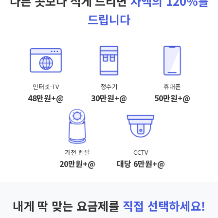
다른 곳보다 적게 드리면
차액의 120%를
드립니다
인터넷·TV
정수기
휴대폰
48만원+@
30만원+@
50만원+@
가전 렌탈
CCTV
20만원+@
대당 6만원+@
내게 딱 맞는 요금제를
직접 선택하세요!