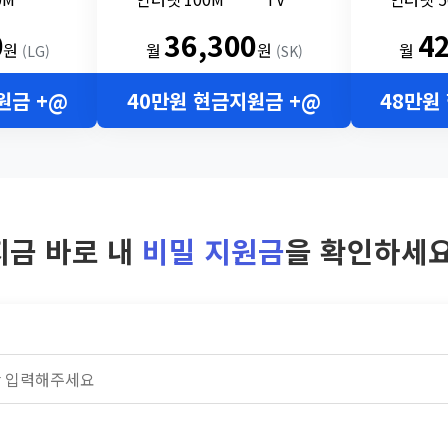
0
36,300
4
원
월
원
월
(LG)
(SK)
원금 +@
40만원 현금지원금 +@
48만원
지금 바로 내
비밀 지원금
을 확인하세요