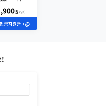
2,900
원
(SK)
 현금지원금 +@
!