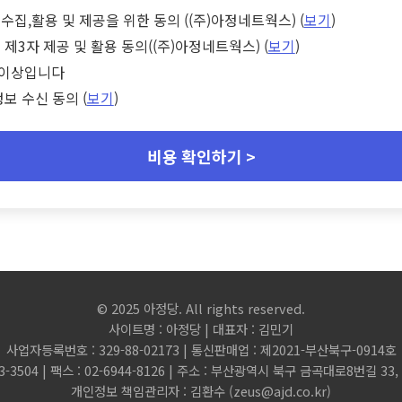
수집,활용 및 제공을 위한 동의 ((주)아정네트웍스) (
보기
)
 제3자 제공 및 활용 동의((주)아정네트웍스) (
보기
)
세 이상입니다
정보 수신 동의 (
보기
)
비용 확인하기 >
© 2025 아정당. All rights reserved.
사이트명 : 아정당 | 대표자 : 김민기
사업자등록번호 : 329-88-02173 | 통신판매업 : 제2021-부산북구-0914호
3-3504 | 팩스 : 02-6944-8126 | 주소 : 부산광역시 북구 금곡대로8번길 3
개인정보 책임관리자 : 김환수 (
zeus@ajd.co.kr
)