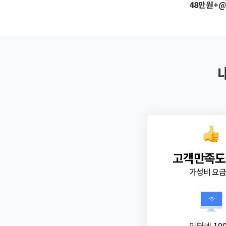
48만원+
고객만족도
가성비 요
인터넷 10