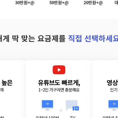
@
30만원+@
50만원+@
20만원+@
대
내게 딱 맞는 요금제를
직접 선택하세요
 높은
유튜브도 빠르게,
영상
금제
1~2인 가구라면 충분해요
인기
+
0M
인터넷 100M
TV
인터넷 5