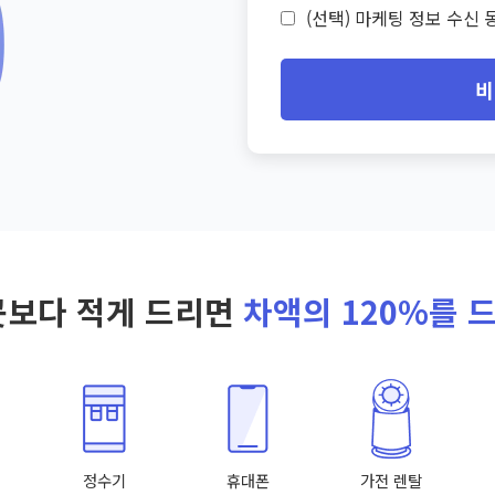
(선택) 마케팅 정보 수신 동
비
곳보다 적게 드리면
차액의 120%를 
정수기
휴대폰
가전 렌탈