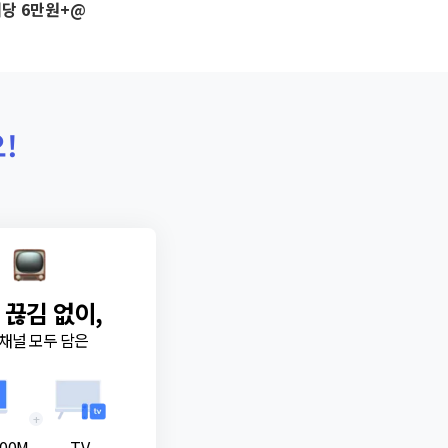
당 6만원+@
!
 끊김 없이,
채널 모두 담은
+
00M
TV