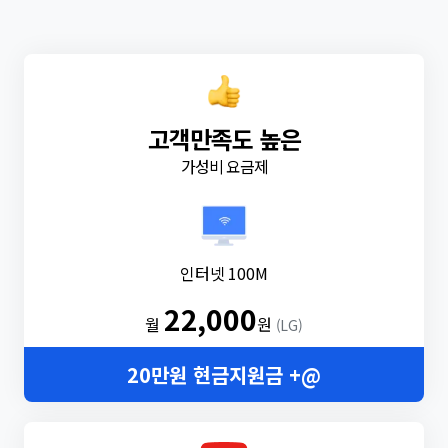
고객만족도 높은
가성비 요금제
인터넷 100M
22,000
월
원
(LG)
20만원 현금지원금 +@