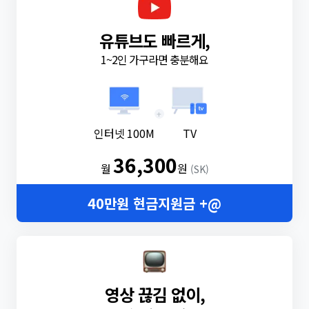
유튜브도 빠르게,
1~2인 가구라면 충분해요
+
인터넷 100M
TV
36,300
월
원
(SK)
40만원 현금지원금 +@
영상 끊김 없이,