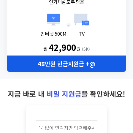
인기채널 모두 담은
+
인터넷 500M
TV
42,900
월
원
(SK)
48만원 현금지원금 +@
지금 바로 내
비밀 지원금
을 확인하세요!