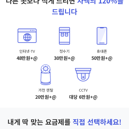
다른 곳보다 적게 드리면
차액의 120%를
드립니다
인터넷·TV
정수기
휴대폰
48만원+@
30만원+@
50만원+@
가전 렌탈
CCTV
20만원+@
대당 6만원+@
내게 딱 맞는 요금제를
직접 선택하세요!